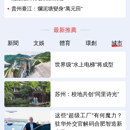
貴州臺江：爛泥塘變身“萬元田”
最新推薦
新聞
文娛
體育
環創
城市
世界级“水上电梯”将成型
苏州：校地共创“同里诗光”
这些“超级工厂”有何魔力？
驻华外交官解码合肥智造新