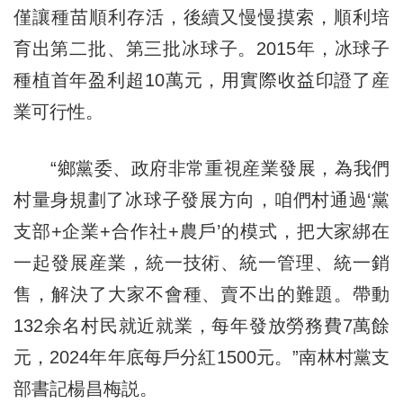
僅讓種苗順利存活，後續又慢慢摸索，順利培
育出第二批、第三批冰球子。2015年，冰球子
種植首年盈利超10萬元，用實際收益印證了産
業可行性。
“鄉黨委、政府非常重視産業發展，為我們
村量身規劃了冰球子發展方向，咱們村通過‘黨
支部+企業+合作社+農戶’的模式，把大家綁在
一起發展産業，統一技術、統一管理、統一銷
售，解決了大家不會種、賣不出的難題。帶動
132余名村民就近就業，每年發放勞務費7萬餘
元，2024年年底每戶分紅1500元。”南林村黨支
部書記楊昌梅説。