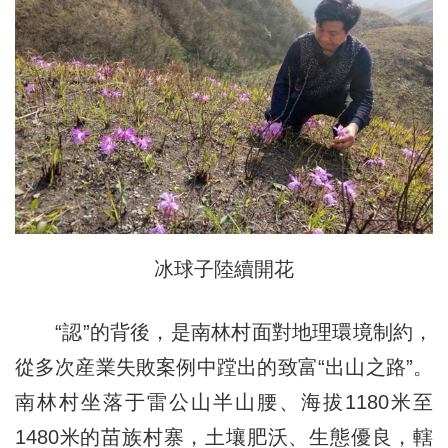
冰球子陸續開花
“認”的背後，是南林村面對地理環境制約，
從多次産業失敗案例中蹚出的致富“出山之路”。
南林村坐落于雷公山半山腰、海拔1180米至
1480米的苗族村寨，土壤肥沃、生態優良，轄