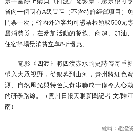
票平臺線上購買《四渡》電影票，憑票根可享
省內一個國有A級景區（不含特許經營項目）免
門票一次；省內外遊客均可憑票根領取500元專
屬消費券，在參加活動的餐飲、商超、加油、
住宿等場景消費立享8折優惠。
電影《四渡》將四渡赤水的史詩傳奇重新
帶入大眾視野，從銀幕到山河，貴州將紅色資
源、自然風光與特色美食串聯成一條令人心動
的研學路線。（貴州日報天眼新聞記者 文/陳江
南）
編輯：趙瀅溪