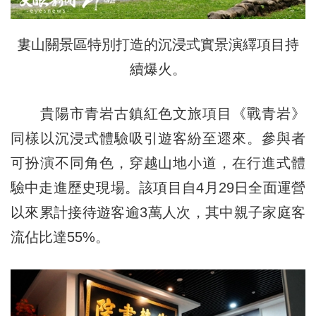
婁山關景區特別打造的沉浸式實景演繹項目持
續爆火。
貴陽市青岩古鎮紅色文旅項目《戰青岩》
同樣以沉浸式體驗吸引遊客紛至遝來。參與者
可扮演不同角色，穿越山地小道，在行進式體
驗中走進歷史現場。該項目自4月29日全面運營
以來累計接待遊客逾3萬人次，其中親子家庭客
流佔比達55%。