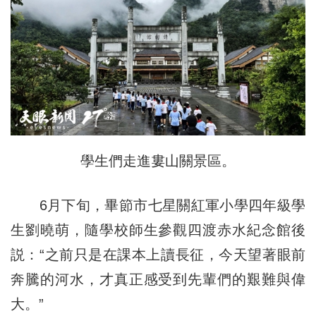
學生們走進婁山關景區。
6月下旬，畢節市七星關紅軍小學四年級學
生劉曉萌，隨學校師生參觀四渡赤水紀念館後
説：“之前只是在課本上讀長征，今天望著眼前
奔騰的河水，才真正感受到先輩們的艱難與偉
大。”