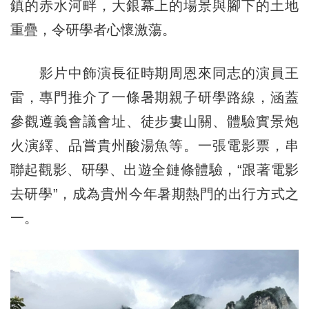
鎮的赤水河畔，大銀幕上的場景與腳下的土地
重疊，令研學者心懷激蕩。
影片中飾演長征時期周恩來同志的演員王
雷，專門推介了一條暑期親子研學路線，涵蓋
參觀遵義會議會址、徒步婁山關、體驗實景炮
火演繹、品嘗貴州酸湯魚等。一張電影票，串
聯起觀影、研學、出遊全鏈條體驗，“跟著電影
去研學”，成為貴州今年暑期熱門的出行方式之
一。