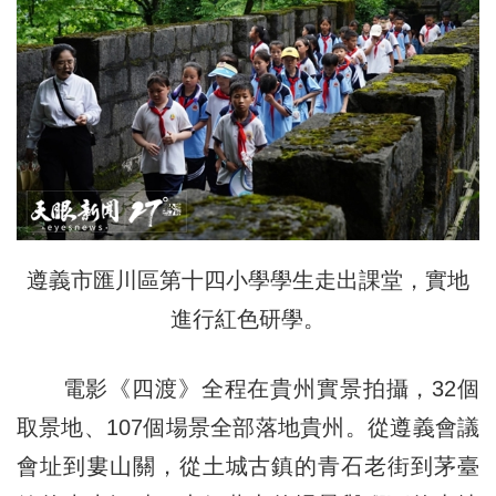
遵義市匯川區第十四小學學生走出課堂，實地
進行紅色研學。
電影《四渡》全程在貴州實景拍攝，32個
取景地、107個場景全部落地貴州。從遵義會議
會址到婁山關，從土城古鎮的青石老街到茅臺