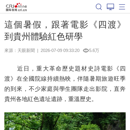
這個暑假，跟著電影《四渡》
到貴州體驗紅色研學
來源：
天眼新聞
|
2026-07-09 09:33:20
5.6万
近日，重大革命歷史題材史詩電影《四
渡》在全國院線持續熱映，伴隨暑期旅遊旺季
的到來，不少家庭與學生團隊走出影院，直奔
貴州各地紅色遺址遺跡，重溫歷史。