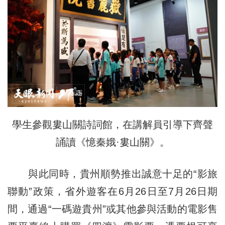
學生參觀婁山關詩詞館，在講解員引導下齊聲
誦讀《憶秦娥·婁山關》。
與此同時，貴州順勢推出誠意十足的“影旅
聯動”政策，省外遊客在6月26日至7月26日期
間，通過“一碼遊貴州”或其他參與活動的電影售