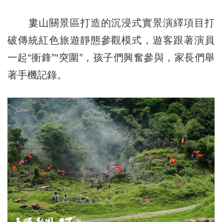
婁山關景區打造的沉浸式實景演繹項目打
破傳統紅色旅遊靜態參觀模式，遊客跟著演員
一起“衝鋒”“突圍”，孩子們興奮參與，家長們舉
著手機記錄。