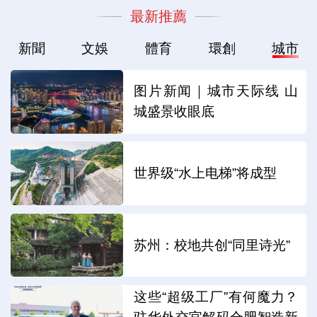
最新推薦
新聞
文娛
體育
環創
城市
图片新闻｜城市天际线 山
城盛景收眼底
世界级“水上电梯”将成型
苏州：校地共创“同里诗光”
这些“超级工厂”有何魔力？