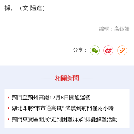
據。（文 陽進）
編輯：高鈺姍
分享：
相關新聞
荊門至荊州高鐵12月8日開通運營
湖北即將“市市通高鐵” 武漢到荊門僅兩小時
荊門東寶區開展“走到困難群眾”排憂解難活動