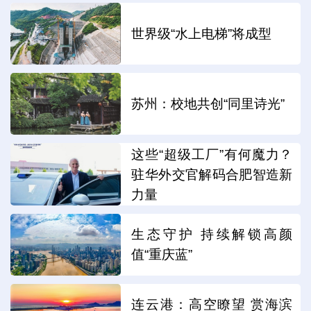
世界级“水上电梯”将成型
苏州：校地共创“同里诗光”
这些“超级工厂”有何魔力？
驻华外交官解码合肥智造新
力量
生态守护 持续解锁高颜
值“重庆蓝”
连云港：高空瞭望 赏海滨