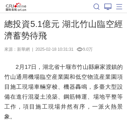
總投資5.1億元 湖北竹山臨空經
濟蓄勢待飛
來源：
新華網
|
2025-02-18 10:31:31
9.0万
2月17日，湖北省十堰市竹山縣麻家渡鎮的
竹山通用機場臨空産業園和低空物流産業園項
目施工現場車輛穿梭、機器轟鳴，多臺大型設
備在進行混凝土澆築、鋼筋轉運、場地平整等
工作，項目施工現場井然有序，一派火熱景
象。