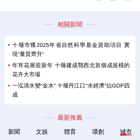
相關新聞
十堰市獲2025年省自然科學基金資助項目 實
現“量質齊升”
年宵花展迎新年 十堰建成鄂西北首個成規模的
花卉大市場
一泓清水變“金水” 十堰丹江口“水經濟”佔GDP四
成
最新推薦
新聞
文娛
體育
環創
城市