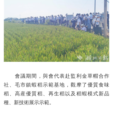
會議期間，與會代表赴監利金草帽合作
社、毛市鎮蝦稻示範基地，觀摩了優質食味
稻、高産優質稻、再生稻以及稻蝦模式新品
種、新技術展示示範。