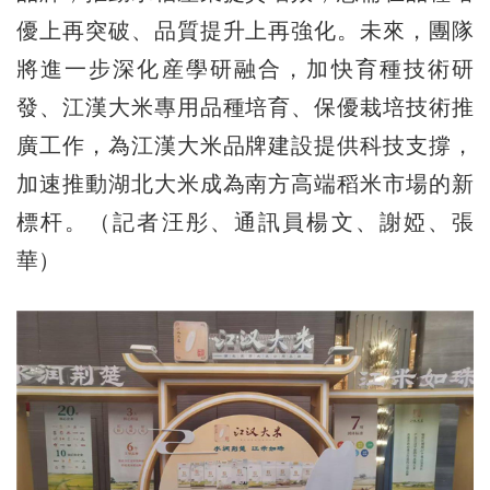
優上再突破、品質提升上再強化。未來，團隊
將進一步深化産學研融合，加快育種技術研
發、江漢大米專用品種培育、保優栽培技術推
廣工作，為江漢大米品牌建設提供科技支撐，
加速推動湖北大米成為南方高端稻米市場的新
標杆。（記者汪彤、通訊員楊文、謝婭、張
華）