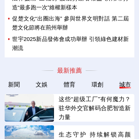
造“最多跑一次”維權新樣本
促楚文化“出圈出海” 參與世界文明對話 第二屆
楚文化節將在荊州舉辦
世宇2025新品發佈會成功舉辦 引領綠色建材新
潮流
最新推薦
新聞
文娛
體育
環創
城市
这些“超级工厂”有何魔力？
驻华外交官解码合肥智造新
力量
生态守护 持续解锁高颜