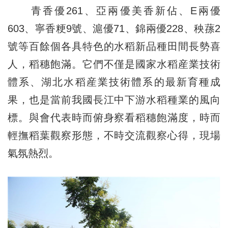
青香優261、亞兩優美香新佔、E兩優
603、寧香粳9號、滬優71、錦兩優228、秧蓀2
號等百餘個各具特色的水稻新品種田間長勢喜
人，稻穗飽滿。它們不僅是國家水稻産業技術
體系、湖北水稻産業技術體系的最新育種成
果，也是當前我國長江中下游水稻種業的風向
標。與會代表時而俯身察看稻穗飽滿度，時而
輕撫稻葉觀察形態，不時交流觀察心得，現場
氣氛熱烈。