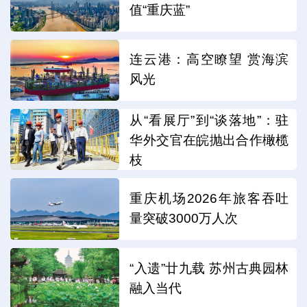
值“重庆蓝”
连云港：高空瞭望 赏海滨
风光
从“看展厅”到“谈落地”：驻
华外交官在皖抛出合作橄榄
枝
重庆机场2026年旅客吞吐
量突破3000万人次
“入遗”廿九载 苏州古典园林
融入当代