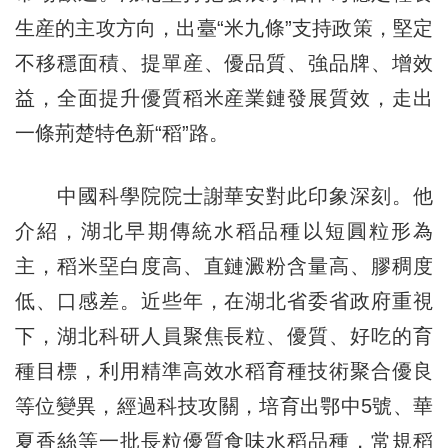
生産的主攻方向，出臺“米九條”支持政策，堅定
不移穩面積、提單産、優品質、強品牌、增效
益，全面提升優質稻米産業鏈發展質效，走出
一條荊楚特色新“稻”路。
中國科學院院士謝華安對此印象深刻。他
介紹，湖北早期傳統水稻品種以短圓粒形為
主，稻米堊白度高、直鏈澱粉含量高、膠稠度
低、口感差。近些年，在湖北省委省政府重視
下，湖北科研人員聚焦長粒、優質、好吃的育
種目標，利用精準高效水稻育種技術聚合優良
等位變異，經過科技攻關，培育出鄂中5號、華
夏香絲等一批長粒優質食味水稻品種，常規稻