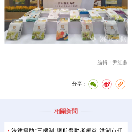
編輯：尹紅燕
分享：
相關新聞
法律援助“三機制”護航勞動者權益 洪湖市打