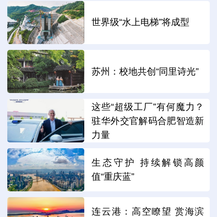
世界级“水上电梯”将成型
苏州：校地共创“同里诗光”
这些“超级工厂”有何魔力？
驻华外交官解码合肥智造新
力量
生态守护 持续解锁高颜
值“重庆蓝”
连云港：高空瞭望 赏海滨