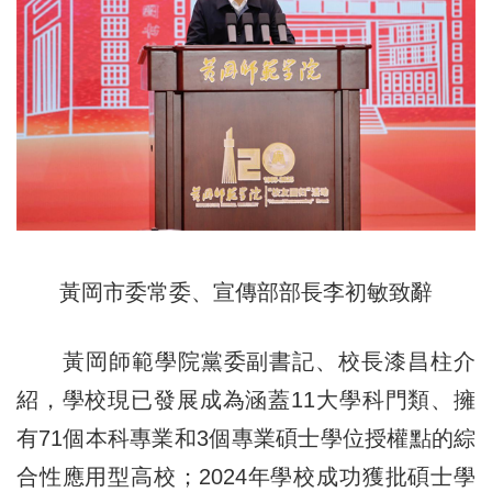
黃岡市委常委、宣傳部部長李初敏致辭
黃岡師範學院黨委副書記、校長漆昌柱介
紹，學校現已發展成為涵蓋11大學科門類、擁
有71個本科專業和3個專業碩士學位授權點的綜
合性應用型高校；2024年學校成功獲批碩士學