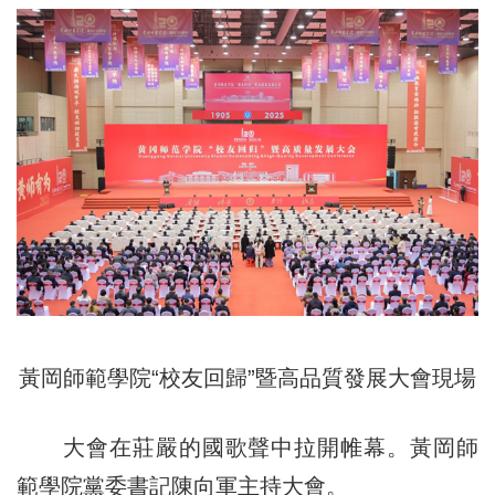
黃岡師範學院“校友回歸”暨高品質發展大會現場
大會在莊嚴的國歌聲中拉開帷幕。黃岡師
範學院黨委書記陳向軍主持大會。