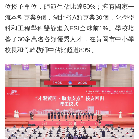
位授予單位，師範生佔比達50%；擁有國家一
流本科專業9個，湖北省A類專業30個，化學學
科和工程學科雙雙進入ESI全球前1%。學校培
養了30多萬名各類優秀人才，在黃岡市中小學
校長和骨幹教師中佔比超過80%。