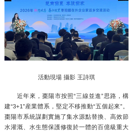
活動現場 攝影 王詩琪
近年來，棗陽市按照“三線並進”思路，構
建“3+1”産業體系，堅定不移推動“五個起來”。
棗陽市系統謀劃實施了集水源點替換、高效節
水灌溉、水生態保護修復於一體的百億級重大