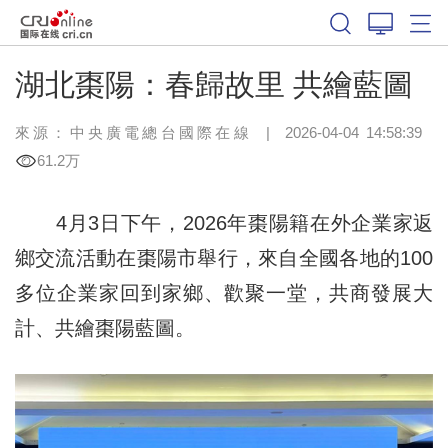
湖北棗陽：春歸故里 共繪藍圖
來源：中央廣電總台國際在線
|
2026-04-04 14:58:39
61.2万
4月3日下午，2026年棗陽籍在外企業家返
鄉交流活動在棗陽市舉行，來自全國各地的100
多位企業家回到家鄉、歡聚一堂，共商發展大
計、共繪棗陽藍圖。