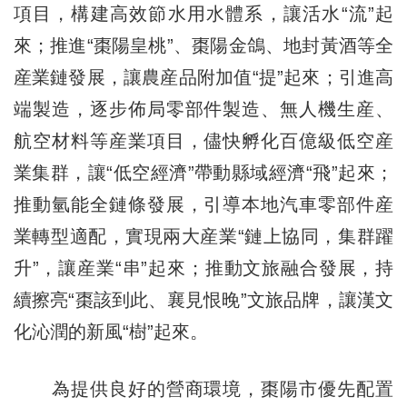
項目，構建高效節水用水體系，讓活水“流”起
來；推進“棗陽皇桃”、棗陽金鴿、地封黃酒等全
産業鏈發展，讓農産品附加值“提”起來；引進高
端製造，逐步佈局零部件製造、無人機生産、
航空材料等産業項目，儘快孵化百億級低空産
業集群，讓“低空經濟”帶動縣域經濟“飛”起來；
推動氫能全鏈條發展，引導本地汽車零部件産
業轉型適配，實現兩大産業“鏈上協同，集群躍
升”，讓産業“串”起來；推動文旅融合發展，持
續擦亮“棗該到此、襄見恨晚”文旅品牌，讓漢文
化沁潤的新風“樹”起來。
為提供良好的營商環境，棗陽市優先配置