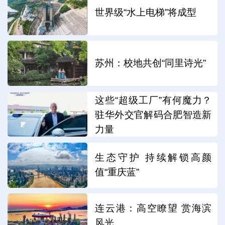
世界级“水上电梯”将成型
苏州：校地共创“同里诗光”
这些“超级工厂”有何魔力？
驻华外交官解码合肥智造新
力量
生态守护 持续解锁高颜
值“重庆蓝”
连云港：高空瞭望 赏海滨
风光