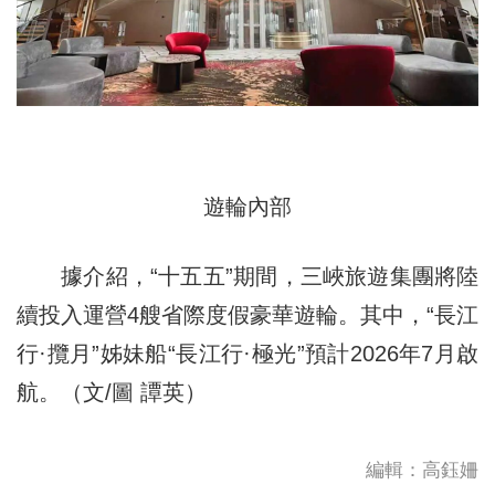
遊輪內部
據介紹，“十五五”期間，三峽旅遊集團將陸
續投入運營4艘省際度假豪華遊輪。其中，“長江
行·攬月”姊妹船“長江行·極光”預計2026年7月啟
航。（文/圖 譚英）
編輯：高鈺姍