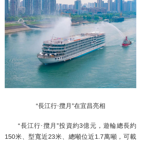
“長江行·攬月”在宜昌亮相
“長江行·攬月”投資約3億元，遊輪總長約
150米、型寬近23米、總噸位近1.7萬噸，可載