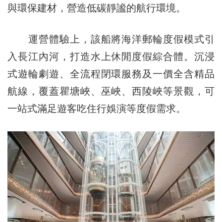
與環保建材，營造低碳靜謐的航行環境。
運營體驗上，該船將海洋郵輪度假模式引
入長江內河，打造水上休閒度假綜合體。沉浸
式遊輪劇遊、全流程閉環服務及一價全含精品
航線，覆蓋瞿塘峽、巫峽、西陵峽等景觀，可
一站式滿足遊客吃住行娛演等度假需求。