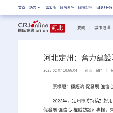
首頁
語言
講習所
國際漫評
國際銳評
國際3分鐘
要聞
|
城市遠洋
河北定州：奮力建設
2023-02-07 16:55:04
來源：
冀時
原標題：穩經濟 促發展 強信心
2023年，定州市將持續抓好用
促發展 強信心·權威訪談》專欄，