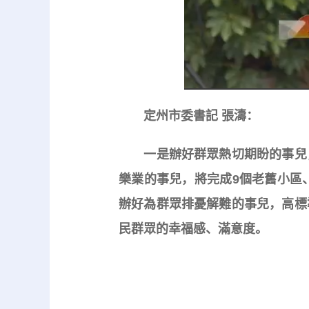
定州市委書記 張濤：
一是辦好群眾熱切期盼的事兒，
樂業的事兒，將完成9個老舊小區
辦好為群眾排憂解難的事兒，高標
民群眾的幸福感、滿意度。