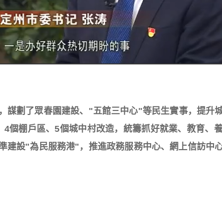
謀劃了眾春園建設、"五館三中心"等民生實事，提升城
、4個棚戶區、5個城中村改造，統籌抓好就業、教育、
準建設"為民服務港"，推進政務服務中心、網上信訪中心