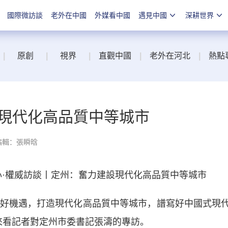
國際微訪談
老外在中國
外媒看中國
遇見中國
深耕世界
|
原創
|
視界
|
直觀中國
|
老外在河北
|
熱點
現代化高品質中等城市
編輯：張瞬晗
·權威訪談丨定州：奮力建設現代化高品質中等城市
好機遇，打造現代化高品質中等城市，譜寫好中國式現
來看記者對定州市委書記張濤的專訪。