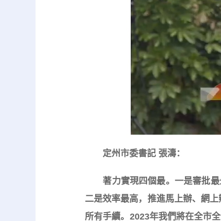
定州市委書記 張濤：
著力實現四個最。一是審批最少
二是效率最高，推進馬上辦、網上辦
所有手續。2023年我們將在全市