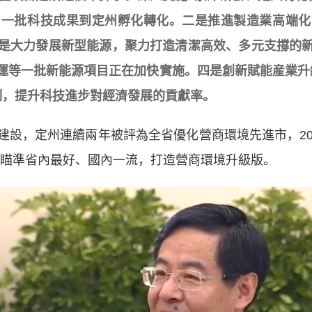
引一批科技成果到定州孵化轉化。二是推進製造業高端化
三是大力發展新型能源，聚力打造清潔高效、多元支撐的
運等一批新能源項目正在加快實施。四是創新賦能産業升
制，提升科技進步對經濟發展的貢獻率。
，定州連續兩年被評為全省優化營商環境先進市，20
定州瞄準省內最好、國內一流，打造營商環境升級版。