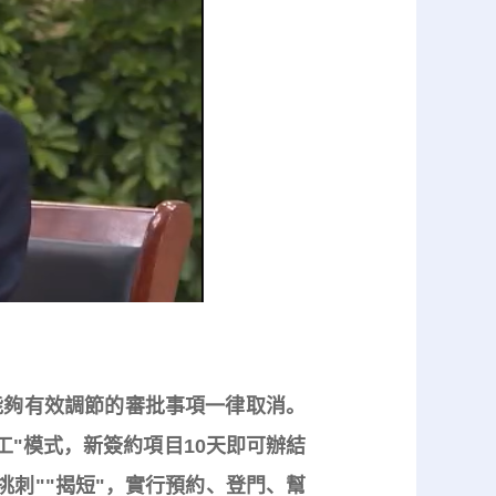
夠有效調節的審批事項一律取消。
工"模式，新簽約項目10天即可辦結
挑刺""揭短"，實行預約、登門、幫