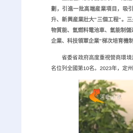
劃，引進一批高端産業項目，吸
升、新興産業壯大"三個工程"。
物質能、氫燃料電池車、氫能制儲
企業、科技領軍企業"梯次培育機
省委省政府高度重視營商環境建設
名位列全國第10名。2023年，