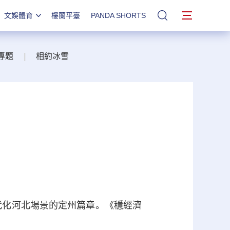
文娛體育
樓蘭平臺
PANDA SHORTS
站內搜索
專題
|
相約冰雪
代化河北場景的定州篇章。《穩經濟