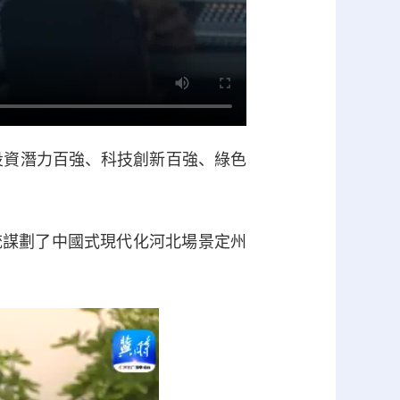
投資潛力百強、科技創新百強、綠色
統謀劃了中國式現代化河北場景定州