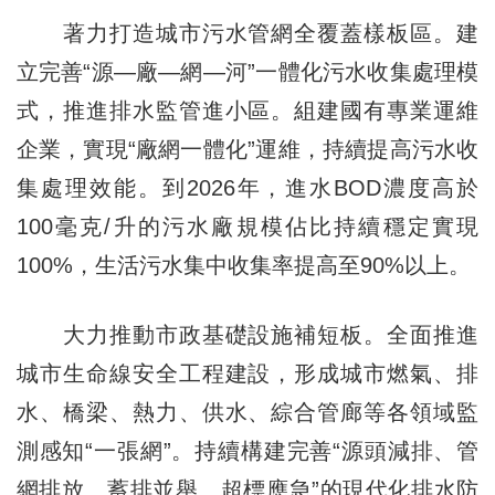
著力打造城市污水管網全覆蓋樣板區。建
立完善“源—廠—網—河”一體化污水收集處理模
式，推進排水監管進小區。組建國有專業運維
企業，實現“廠網一體化”運維，持續提高污水收
集處理效能。到2026年，進水BOD濃度高於
100毫克/升的污水廠規模佔比持續穩定實現
100%，生活污水集中收集率提高至90%以上。
大力推動市政基礎設施補短板。全面推進
城市生命線安全工程建設，形成城市燃氣、排
水、橋梁、熱力、供水、綜合管廊等各領域監
測感知“一張網”。持續構建完善“源頭減排、管
網排放、蓄排並舉、超標應急”的現代化排水防