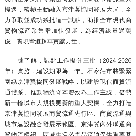
機遇，積極主動融入京津冀協同發展大局，全
力爭取並成功獲批這一試點，助推全市現代商
貿物流産業集群加快發展，為經濟總量過萬
億、實現彎道超車貢獻力量。
據了解，試點工作擬分三批（2024-2026
年）實施，建設期限為三年。石家莊市將緊緊
圍繞京津冀協同發展戰略，以建設現代商貿流
通體系、推動物流降本增效為工作主線，借勢
新一輪城市大規模更新的重大契機，全力打造
京津冀協同發展商貿流通先行區、商貿流通與
城市建設融合發展示範區、京津冀內外聯通商
貿物流樞紐、區域生活必需品流通保供重要基