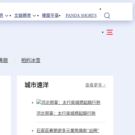
界
文娛體育
樓蘭平臺
PANDA SHORTS
站內搜索
專題
|
相約冰雪
城市遠洋
查看更多 >
河北邢臺：太行泉城燃起騎行熱
石家莊暑期遊多元業態煥新“出圈”