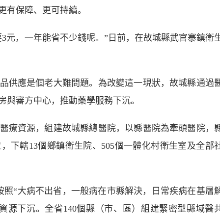
更有保障、更可持續。
3元，一年能省不少錢呢。”日前，在故城縣武官寨鎮衛
供應是個老大難問題。為改變這一現狀，故城縣通過
房與審方中心，推動藥學服務下沉。
療資源，組建故城縣總醫院，以縣醫院為牽頭醫院，
，下轄13個鄉鎮衛生院、505個一體化村衛生室及全部
照“大病不出省，一般病在市縣解決，日常疾病在基層
資源下沉。全省140個縣（市、區）組建緊密型縣域醫