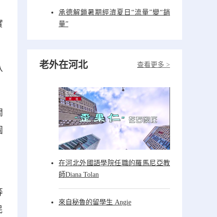
承德解鎖暑期經濟夏日“流量”變“銷
實
量”
老外在河北
查看更多 >
八
關
園
，
在河北外國語學院任職的羅馬尼亞教
師Diana Tolan
等
來自秘魯的留學生 Angie
民