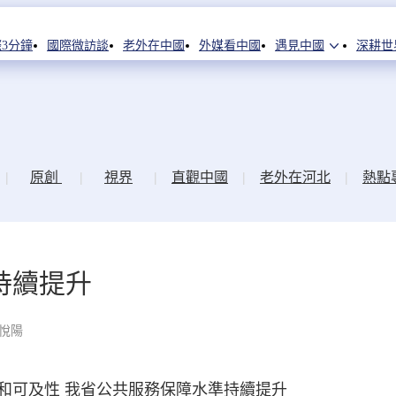
3分鐘
國際微訪談
老外在中國
外媒看中國
遇見中國
深耕世
|
原創
|
視界
|
直觀中國
|
老外在河北
|
熱點
持續提升
王悅陽
可及性 我省公共服務保障水準持續提升