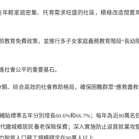
年輕家庭密集、托育需求旺盛的社區，積極改造閒置
前教育免費政策，並推行多子女家庭義務教育階段“長幼
進社會公平的重要基石。
、綜合高效的社會救助格局，確保困難群眾“應救盡救
準五年分別增長60.6%和66.7%；每年為近80萬名
代繳城鄉居民養老保險保費；深入實施防止返貧就業攻
力脫貧人口務工規模穩定在90萬人以上……