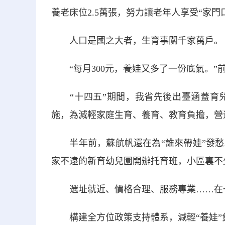
養老床位2.5萬張，努力讓老年人享受“家門
人口是國之大者，生育事關千家萬戶。
“每月300元，養娃又多了一份底氣。”
“十四五”期間，我省先後出臺涵蓋育兒
施，為減輕家庭生育、養育、教育負擔，營
半年前，蘇航帆還在為“誰來帶娃”發愁
家不遠的新育幼兒園開辦托育班，小區裏不
選址就近、價格合理、服務專業……在一
構建全方位政策支持體系，減輕“養娃”