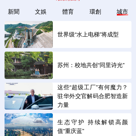
新聞
文娛
體育
環創
城市
世界级“水上电梯”将成型
苏州：校地共创“同里诗光”
这些“超级工厂”有何魔力？
驻华外交官解码合肥智造新
力量
生态守护 持续解锁高颜
值“重庆蓝”