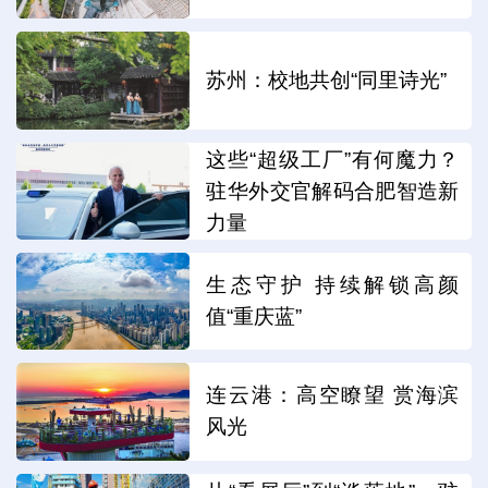
苏州：校地共创“同里诗光”
这些“超级工厂”有何魔力？
驻华外交官解码合肥智造新
力量
生态守护 持续解锁高颜
值“重庆蓝”
连云港：高空瞭望 赏海滨
风光