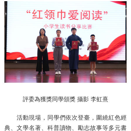
評委為獲獎同學頒獎 攝影 李虹熹
活動現場，同學們依次登臺，圍繞紅色經
典、文學名著、科普讀物、勵志故事等多元書