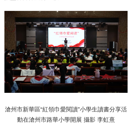
滄州市新華區“紅領巾愛閱讀”小學生讀書分享活
動在滄州市路華小學開展 攝影 李虹熹