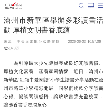
滄州市新華區舉辦多彩讀書活
動 厚植文明書香底蘊
來源：中央廣電總台國際在線
|
2026-06-03 10:57:06
14.8万
為引導廣大少先隊員養成良好閱讀習慣、
厚植文化素養、涵養家國情懷，近日，滄州市
新華區“紅領巾愛閱讀”小學生讀書分享活動在滄
州市路華小學精彩開展，同學們踴躍分享讀書
心得、暢談閱讀感悟，讓琅琅書聲充盈校園，
讓墨香書香浸潤童心。