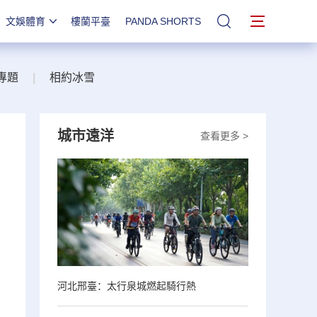
文娛體育
樓蘭平臺
PANDA SHORTS
站內搜索
專題
|
相約冰雪
城市遠洋
查看更多 >
河北邢臺：太行泉城燃起騎行熱