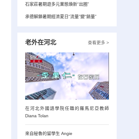
石家莊暑期遊多元業態煥新“出圈”
承德解鎖暑期經濟夏日“流量”變“銷量”
老外在河北
查看更多 >
在河北外國語學院任職的羅馬尼亞教師
Diana Tolan
來自秘魯的留學生 Angie