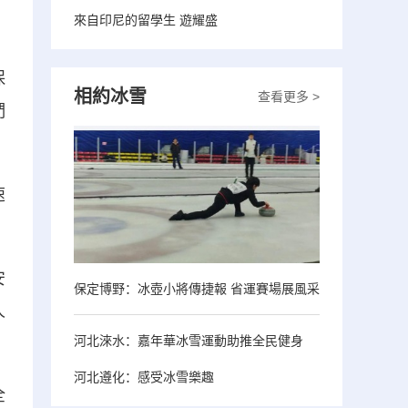
來自印尼的留學生 遊耀盛
保
相約冰雪
查看更多 >
們
速
安
保定博野：冰壺小將傳捷報 省運賽場展風采
人
河北淶水：嘉年華冰雪運動助推全民健身
河北遵化：感受冰雪樂趣
全