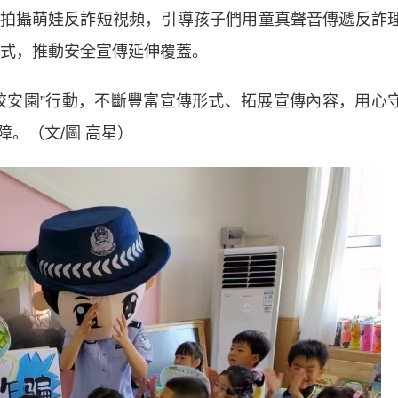
拍攝萌娃反詐短視頻，引導孩子們用童真聲音傳遞反詐
的模式，推動安全宣傳延伸覆蓋。
安園”行動，不斷豐富宣傳形式、拓展宣傳內容，用心
。（文/圖 高星）