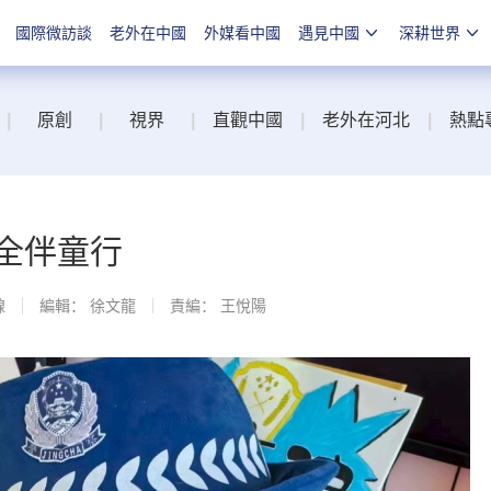
國際微訪談
老外在中國
外媒看中國
遇見中國
深耕世界
|
原創
|
視界
|
直觀中國
|
老外在河北
|
熱點
全伴童行
線
編輯： 徐文龍
責編： 王悅陽