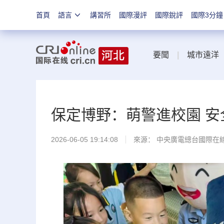
首頁
語言
講習所
國際漫評
國際銳評
國際3分鐘
要聞
|
城市遠洋
保定博野：萌警進校園 安
2026-06-05 19:14:08
來源： 中央廣電總台國際在