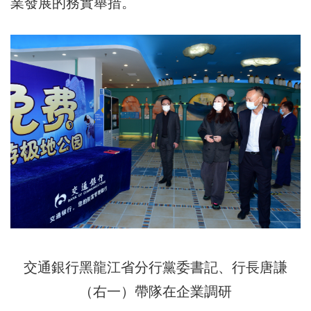
業發展的務實舉措。
交通銀行黑龍江省分行黨委書記、行長唐謙
（右一）帶隊在企業調研