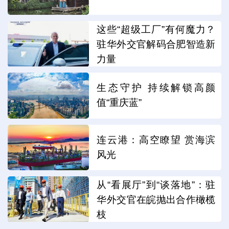
这些“超级工厂”有何魔力？
驻华外交官解码合肥智造新
力量
生态守护 持续解锁高颜
值“重庆蓝”
连云港：高空瞭望 赏海滨
风光
从“看展厅”到“谈落地”：驻
华外交官在皖抛出合作橄榄
枝