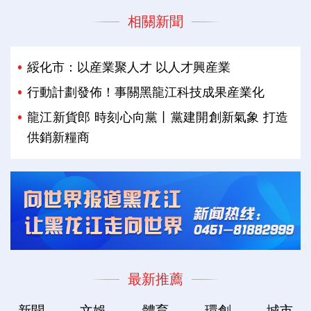
相關新聞
綏化市：以産業聚人才 以人才興産業
行動計劃發佈！事關黑龍江科技成果産業化
龍江新貨郎 時刻心向黨丨黨建開創新氣象 打造
供銷新糧商
最新推薦
新聞
文娛
體育
環創
城市