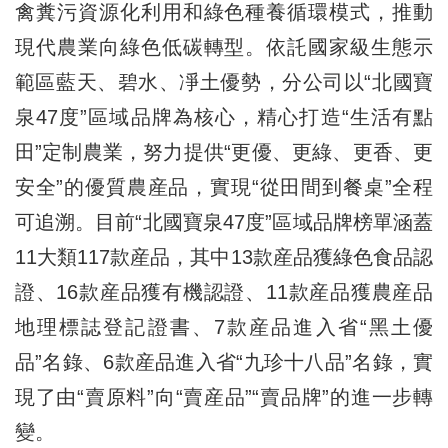
禽糞污資源化利用和綠色種養循環模式，推動
現代農業向綠色低碳轉型。依託國家級生態示
範區藍天、碧水、凈土優勢，分公司以“北國寶
泉47度”區域品牌為核心，精心打造“生活有點
田”定制農業，努力提供“更優、更綠、更香、更
安全”的優質農産品，實現“從田間到餐桌”全程
可追溯。目前“北國寶泉47度”區域品牌榜單涵蓋
11大類117款産品，其中13款産品獲綠色食品認
證、16款産品獲有機認證、11款産品獲農産品
地理標誌登記證書、7款産品進入省“黑土優
品”名錄、6款産品進入省“九珍十八品”名錄，實
現了由“賣原料”向“賣産品”“賣品牌”的進一步轉
變。