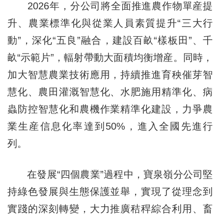
2026年，分公司將全面推進農作物單産提
升、農業標準化與從業人員素質提升“三大行
動”，深化“五良”融合，建設百畝“樣板田”、千
畝“示範片”，輻射帶動大面積均衡增産。同時，
加大智慧農業技術應用，持續推進育秧催芽智
慧化、農田灌溉智慧化、水肥施用精準化、病
蟲防控智慧化和農機作業精準化建設，力爭農
業生産信息化率達到50%，進入全國先進行
列。
在發展“四個農業”過程中，寶泉嶺分公司堅
持綠色發展與生態保護並舉，實現了從理念到
實踐的深刻轉變，大力推廣秸稈綜合利用、畜