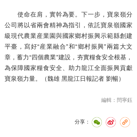
使命在肩，實幹為要。下一步，寶泉嶺分
公司將以省兩會精神為指引，依託寶泉嶺國家
級現代農業産業園與國家鄉村振興示範縣創建
平臺，寫好“産業融合”和“鄉村振興”兩篇大文
章，蓄力“四個農業”建設，夯實糧食安全根基，
為保障國家糧食安全、助力龍江全面振興貢獻
寶泉嶺力量。（魏雄 黑龍江日報記者 劉暢）
編輯：閆寧鈺
分享：