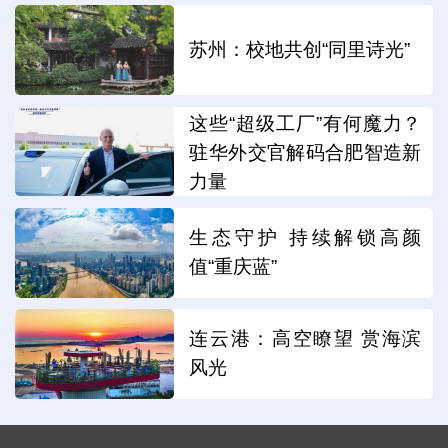
苏州：校地共创“同里诗光”
这些“超级工厂”有何魔力？
驻华外交官解码合肥智造新
力量
生态守护 持续解锁高颜
值“重庆蓝”
连云港：高空瞭望 赏海滨
风光