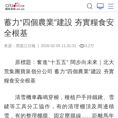
蓄力“四個農業”建設 夯實糧食安
全根基
來源：
黑龍江日報
|
2026-02-05 11:31:31
3.2万
原標題：奮進“十五五” 闊步向未來｜北大
荒集團寶泉嶺分公司 蓄力“四個農業”建設 夯實
糧食安全根基
清雪機車轟鳴穿梭，種植戶手持鐵鍬、雪
鏟等工具分工協作，有的清理棚頂及周邊積
雪，有的整理棚膜、固定壓膜線……距離馬年