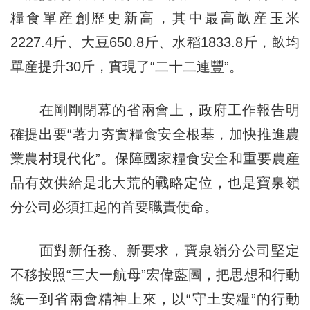
糧食單産創歷史新高，其中最高畝産玉米
2227.4斤、大豆650.8斤、水稻1833.8斤，畝均
單産提升30斤，實現了“二十二連豐”。
在剛剛閉幕的省兩會上，政府工作報告明
確提出要“著力夯實糧食安全根基，加快推進農
業農村現代化”。保障國家糧食安全和重要農産
品有效供給是北大荒的戰略定位，也是寶泉嶺
分公司必須扛起的首要職責使命。
面對新任務、新要求，寶泉嶺分公司堅定
不移按照“三大一航母”宏偉藍圖，把思想和行動
統一到省兩會精神上來，以“守土安糧”的行動