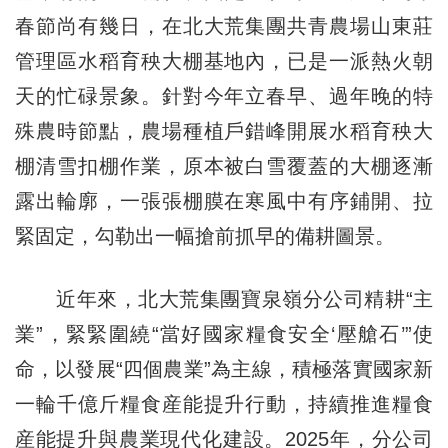
春節尚有幾日，在北大荒集團共青農場山東莊
管理區水稻育秧大棚基地內，已是一派熱火朝
天的忙碌景象。針對今年立春早、過年晚的特
殊農時節點，農場種植戶錯峰開展水稻育秧大
棚清雪扣棚作業，原本被白雪覆蓋的大棚逐漸
露出輪廓，一張張棚膜在寒風中有序鋪開、拉
緊固定，勾勒出一幅搶前抓早的備耕圖景。
近年來，北大荒集團寶泉嶺分公司精耕“主
業”，緊緊圍繞“當好國家糧食安全‘壓艙石’”使
命，以發展“四個農業”為主線，積極落實國家新
一輪千億斤糧食産能提升行動，持續推進糧食
産能提升與農業現代化建設。2025年，分公司