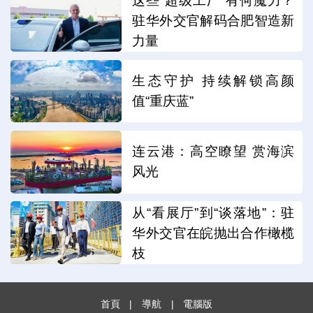
这些“超级工厂”有何魔力？
驻华外交官解码合肥智造新
力量
生态守护 持续解锁高颜
值“重庆蓝”
连云港：高空瞭望 赏海滨
风光
从“看展厅”到“谈落地”：驻
华外交官在皖抛出合作橄榄
枝
首頁
|
導航
|
電腦版