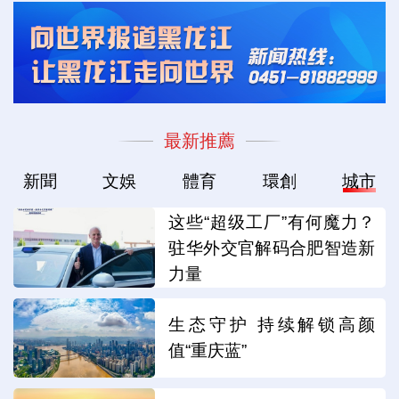
最新推薦
新聞
文娛
體育
環創
城市
这些“超级工厂”有何魔力？
驻华外交官解码合肥智造新
力量
生态守护 持续解锁高颜
值“重庆蓝”