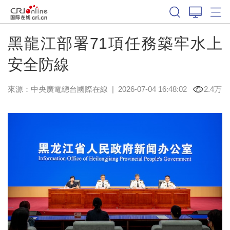
黑龍江部署71項任務築牢水上
安全防線
來源：中央廣電總台國際在線
|
2026-07-04 16:48:02
2.4万