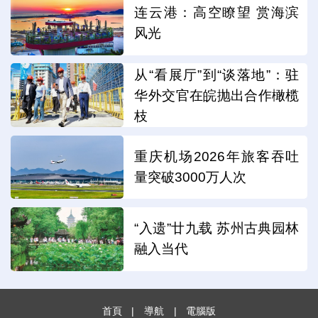
连云港：高空瞭望 赏海滨
风光
从“看展厅”到“谈落地”：驻
华外交官在皖抛出合作橄榄
枝
重庆机场2026年旅客吞吐
量突破3000万人次
“入遗”廿九载 苏州古典园林
融入当代
首頁
|
導航
|
電腦版