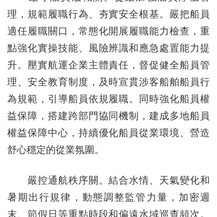
理，規範履職行為、夯實安全根基。嚴把船員
適任履職關口，常態化開展履職能力檢查，重
點強化實操技能、風險辨識和應急處置能力提
升。壓實航運企業主體責任，督促健全船員管
理、安全教育制度，及時宣貫涉客船舶船員行
為規範，引導船員依規履職。同時強化船員權
益保障，搭建跨部門協同機制，建成多地船員
權益保障中心，持續優化船員從業環境、營造
舒心穩定的從業氛圍。
嚴控通航秩序關。結合水情、天氣變化和
暑期出行規律，動態調整監管力量，加密週
末、節假日等重點時段和偏遠水域巡查頻次。