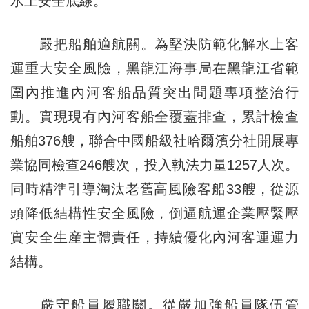
水上安全底線。
嚴把船舶適航關。為堅決防範化解水上客
運重大安全風險，黑龍江海事局在黑龍江省範
圍內推進內河客船品質突出問題專項整治行
動。實現現有內河客船全覆蓋排查，累計檢查
船舶376艘，聯合中國船級社哈爾濱分社開展專
業協同檢查246艘次，投入執法力量1257人次。
同時精準引導淘汰老舊高風險客船33艘，從源
頭降低結構性安全風險，倒逼航運企業壓緊壓
實安全生産主體責任，持續優化內河客運運力
結構。
嚴守船員履職關。從嚴加強船員隊伍管