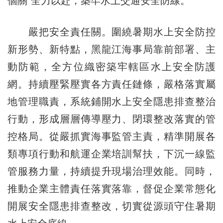
個關”全力以赴，築牢水上交通安全防線。
嚴把安全責任關。圍繞暑期水上安全防控
新形勢、新特點，黑龍江海事局靠前部署、主
動防範，全方位織密築牢轄區水上安全防護
網。持續壓緊壓實各方責任鏈條，嚴格落實屬
地管理職責，系統鋪開水上安全隱患排查整治
行動，形成層層傳導壓力、閉環整改落實的管
控格局。從嚴抓實海事監管主責，精準開展各
類專項行動和航運企業培訓幫扶，下沉一線監
管服務力量，持續提升現場治理效能。同時，
推動企業主體責任落實落靠，督促企業常態化
開展安全隱患排查整改，切實從源頭守住暑期