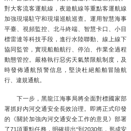
對大客流客運航線，夜遊航線等重點客運航線
加強現場駐守和現場巡航巡查。運用智慧海事
平臺、視頻監控、北斗終端、智慧卡口、小目
標雷達等科技手段，進行水陸聯動、線上線下
協同監管，實現船舶航行、停泊、作業全過程
動態管控。嚴格執行惡劣天氣禁限航制度，及
時發佈通航預警信息，堅決杜絕船舶冒險航
行、違規通航。
下一步，黑龍江海事局將全面對標國家部
署抓好內河交通安全長效治理。即將正式印發
的《關於加強內河交通安全工作的意見》部署
了71項重點任務，明確提出“到2030年，形成安