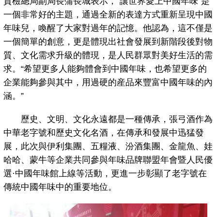
質檢總局副局長蒲長城表示，“讓世界愛上中國年味”是
一個非常好的主題，通過全新的表達方式重新呈現中國
年味兒，喚醒了大家對過年的記憶。他認為，這不僅是
一個簡單的創意，更是體現出社會發展到新階段後對物
質、文化需求升級的體現，是人民群眾對美好生活的需
求。“希望更多人能夠體會到中國年味，也希望更多的
企業能夠參與其中，用過硬的産品來豐富中國年味的內
涵。”
歷史、文明、文化永遠都是一種傳承，張弓酒作為
中華老字號和歷史文化名酒，在傳承和發展中迅猛發
展，此次與伊利集團、五糧液、汾酒集團、金龍魚、娃
哈哈、蒙牛等企業共同參與年味品牌聯盟年會暨人民優
選·中國年味館上線等活動，更進一步彰顯了老字號在
傳統中國年味中的重要地位。