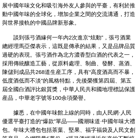
展中國年味文化和吸引海外友人參與的平臺，有利於推
動中國年味的全球化，增加企業之間的交流溝通，打造
與世界接軌的中國品牌新形象。
談到張弓酒緣何一年內2次進京“炫動”，張弓酒業
總經理馬亞傑表示，這既是傳承的結果，又是品牌品質
過硬的表現。張弓酒作為北方濃香型白酒的代表之一，
採用傳統釀造工藝，從原料處理、制曲、發酵、蒸酒、
陳儲到成品共268道生産工序，具有“高度酒高而不暴，
低度酒低而不淡”的風格特點，先後榮獲第四屆、第五
屆全國白酒評比銀質獎，中華人民共和國地理標誌保護
産品，中華老字號等100余項榮譽。
據悉，在中國年味館上線的同時，由人民網·人民
優選平臺打造的“爆款”單品——國潮味道·中國年味大禮
包。年味大禮包包括茶葉、堅果、福字福袋及人民文創