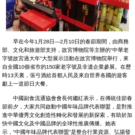
早在今年1月28日—2月10日的春節期間，由商務
部、文化和旅遊部支持，故宮博物院等主辦的“中華老
字號故宮過大年”大型展示活動在故宮博物院舉行，來
自全國10個省市的150家老字號及非遺企業參展。在歷
時13天裏，張弓酒給首都人民及來自世界各國的遊客
獻上一道節日大餐。
中國副食流通協會會長何繼紅表示，在傳統佳節春
節前夕，大家共同啟動中國年味品牌代表聯盟，是對推
進中華優秀文化創造性轉化和發展的新探索，有助於加
快中國文化及中國品牌的全球性推廣傳播。她表
示，“中國年味品牌代表聯盟”是整合行業資源、弘揚發