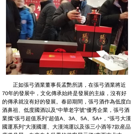
正如張弓酒業董事長孟艷所講，在張弓酒業將近
70年的發展中，文化傳承始終是發展的主線，沒有好
的傳承就沒有好的發展。春節期間，張弓酒作為低度白
酒鼻祖、低度國酒以及“中華老字號”優秀企業，張弓酒
業攜“張弓超值系列”超值A、3A、5A、5A+，“張弓大漢
國運系列”大漢國運、大漢鴻運以及張三小酒等7款産品