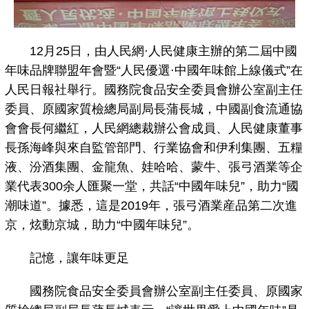
12月25日，由人民網·人民健康主辦的第二屆中國
年味品牌聯盟年會暨“人民優選·中國年味館上線儀式”在
人民日報社舉行。國務院食品安全委員會辦公室副主任
委員、原國家質檢總局副局長蒲長城，中國副食流通協
會會長何繼紅，人民網總裁辦公會成員、人民健康董事
長孫海峰與來自監管部門、行業協會和伊利集團、五糧
液、汾酒集團、金龍魚、娃哈哈、蒙牛、張弓酒業等企
業代表300余人匯聚一堂，共話“中國年味兒”，助力“國
潮味道”。據悉，這是2019年，張弓酒業産品第二次進
京，炫動京城，助力“中國年味兒”。
記憶，讓年味更足
國務院食品安全委員會辦公室副主任委員、原國家