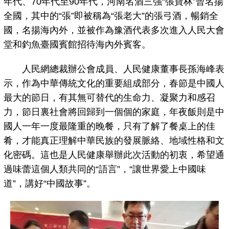
年代、70年代至90年代，河南名酒三強“張寶林”曾名揚
全國，其中的“張”即被稱為“張老大”的張弓酒，暢銷全
國，名揚海內外，並被作為豫酒代表多次進入人民大會
堂和釣魚臺國賓館招待海內外賓客。
人民網總裁辦公會成員、人民健康董事長孫海峰表
示，作為中華傳統文化的重要組成部分，春節是中國人
最大的節日，有其無可替代的生命力、凝聚力和感召
力，節日裏社會將回歸到一個個的家庭，年夜飯則是中
國人一年一度最隆重的晚餐，只有了解了餐桌上的佳
肴，才能真正理解中華民族的發展脈絡、地域性格和文
化密碼。這也是人民健康舉辦此次活動的初衷，希望通
過味蕾這個人類共同的“語言”，“讓世界愛上中國味
道”，講好“中國故事”。