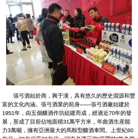
張弓酒始於商，興于漢，具有悠久的歷史淵源和豐
富的文化內涵。張弓酒業的前身——張弓酒廠始建於
1951年，由五個釀酒作坊組建而成，經過近70年的發
展，形成了目前佔地面積31萬平方米，年曲酒生産能
力3萬噸，擁有亞洲最大的馬鞍型釀酒車間。上世紀60