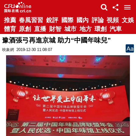
推薦
春風習習
銳評
國際
國內
評論
視頻
文娛
體育
原創
直播
財智
城市
地方
環創
汽車
豫酒張弓再進京城 助力“中國年味兒”
映象網
2019-12-30 11:08:07