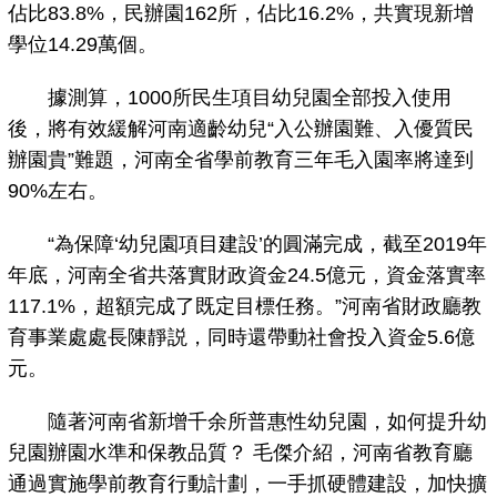
佔比83.8%，民辦園162所，佔比16.2%，共實現新增
學位14.29萬個。
據測算，1000所民生項目幼兒園全部投入使用
後，將有效緩解河南適齡幼兒“入公辦園難、入優質民
辦園貴”難題，河南全省學前教育三年毛入園率將達到
90%左右。
“為保障‘幼兒園項目建設’的圓滿完成，截至2019年
年底，河南全省共落實財政資金24.5億元，資金落實率
117.1%，超額完成了既定目標任務。”河南省財政廳教
育事業處處長陳靜説，同時還帶動社會投入資金5.6億
元。
隨著河南省新增千余所普惠性幼兒園，如何提升幼
兒園辦園水準和保教品質？ 毛傑介紹，河南省教育廳
通過實施學前教育行動計劃，一手抓硬體建設，加快擴