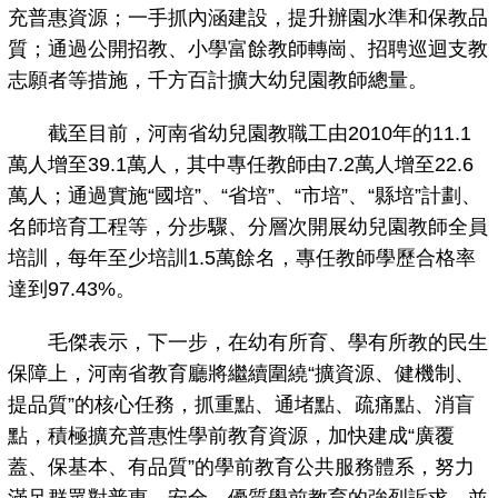
充普惠資源；一手抓內涵建設，提升辦園水準和保教品
質；通過公開招教、小學富餘教師轉崗、招聘巡迴支教
志願者等措施，千方百計擴大幼兒園教師總量。
截至目前，河南省幼兒園教職工由2010年的11.1
萬人增至39.1萬人，其中專任教師由7.2萬人增至22.6
萬人；通過實施“國培”、“省培”、“市培”、“縣培”計劃、
名師培育工程等，分步驟、分層次開展幼兒園教師全員
培訓，每年至少培訓1.5萬餘名，專任教師學歷合格率
達到97.43%。
毛傑表示，下一步，在幼有所育、學有所教的民生
保障上，河南省教育廳將繼續圍繞“擴資源、健機制、
提品質”的核心任務，抓重點、通堵點、疏痛點、消盲
點，積極擴充普惠性學前教育資源，加快建成“廣覆
蓋、保基本、有品質”的學前教育公共服務體系，努力