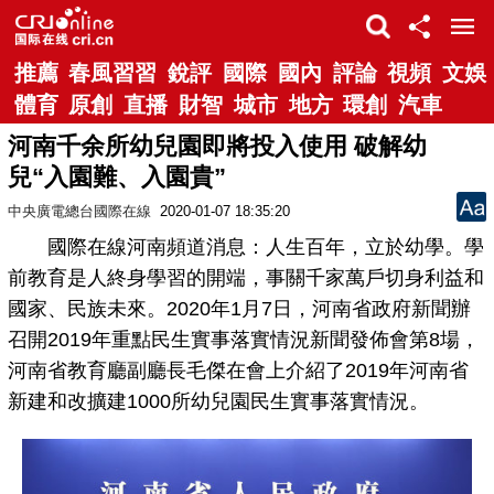
推薦
春風習習
銳評
國際
國內
評論
視頻
文娛
體育
原創
直播
財智
城市
地方
環創
汽車
河南千余所幼兒園即將投入使用 破解幼
兒“入園難、入園貴”
中央廣電總台國際在線
2020-01-07 18:35:20
國際在線河南頻道消息：人生百年，立於幼學。學
前教育是人終身學習的開端，事關千家萬戶切身利益和
國家、民族未來。2020年1月7日，河南省政府新聞辦
召開2019年重點民生實事落實情況新聞發佈會第8場，
河南省教育廳副廳長毛傑在會上介紹了2019年河南省
新建和改擴建1000所幼兒園民生實事落實情況。