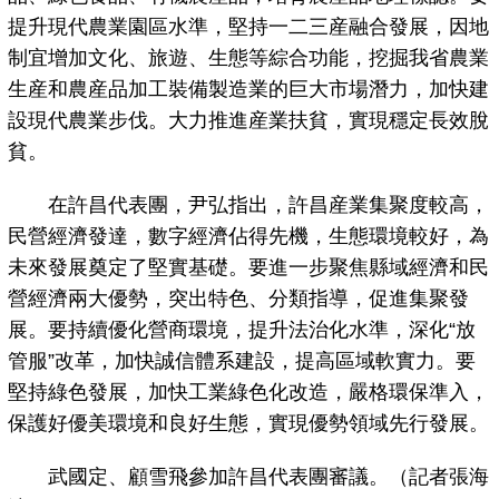
提升現代農業園區水準，堅持一二三産融合發展，因地
制宜增加文化、旅遊、生態等綜合功能，挖掘我省農業
生産和農産品加工裝備製造業的巨大市場潛力，加快建
設現代農業步伐。大力推進産業扶貧，實現穩定長效脫
貧。
在許昌代表團，尹弘指出，許昌産業集聚度較高，
民營經濟發達，數字經濟佔得先機，生態環境較好，為
未來發展奠定了堅實基礎。要進一步聚焦縣域經濟和民
營經濟兩大優勢，突出特色、分類指導，促進集聚發
展。要持續優化營商環境，提升法治化水準，深化“放
管服”改革，加快誠信體系建設，提高區域軟實力。要
堅持綠色發展，加快工業綠色化改造，嚴格環保準入，
保護好優美環境和良好生態，實現優勢領域先行發展。
武國定、顧雪飛參加許昌代表團審議。（記者張海