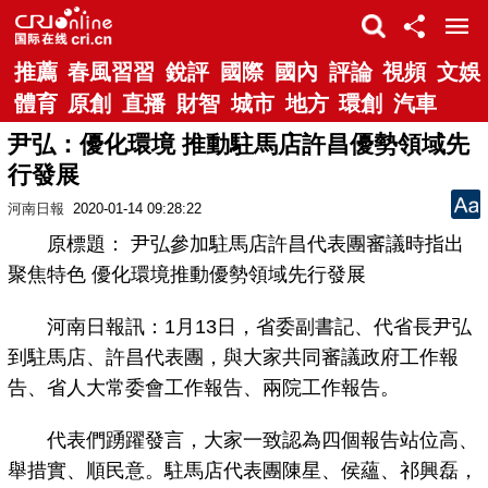
推薦
春風習習
銳評
國際
國內
評論
視頻
文娛
體育
原創
直播
財智
城市
地方
環創
汽車
尹弘：優化環境 推動駐馬店許昌優勢領域先
行發展
河南日報
2020-01-14 09:28:22
原標題： 尹弘參加駐馬店許昌代表團審議時指出
聚焦特色 優化環境推動優勢領域先行發展
河南日報訊：1月13日，省委副書記、代省長尹弘
到駐馬店、許昌代表團，與大家共同審議政府工作報
告、省人大常委會工作報告、兩院工作報告。
代表們踴躍發言，大家一致認為四個報告站位高、
舉措實、順民意。駐馬店代表團陳星、侯蘊、祁興磊，