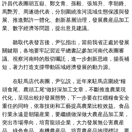
許昌代表團胡五嶽、鄭文青、孫毅、張旭升、李朝鋒、
馬艷芳、周遂德代表，分別圍繞淮河流域生態保護與發
展、推進鄭許一體化、創新基層治理，發展農産品加工
業、數字經濟等問題，提出意見建議。
聽取代表發言後，尹弘指出，當前我省正處於發展
關鍵期，各地要牢記習近平總書記參加河南代表團審
議、視察河南時的殷切囑託，進一步創新思維，揚長補
短，著力打造支撐帶動區域經濟發展的動力源。
在駐馬店代表團，尹弘説，近年來駐馬店圍繞“糧
頭食尾、農頭工尾”做好深加工文章，不斷推進農業現
代化，呈現出較好發展態勢，下一步要在扛穩糧食安全
重任的同時，依靠技術和工藝提高農業比較效益。食品
行業永遠是朝陽産業，要繼續做深做大農産品加工業，
突出市場導向，培育龍頭企業，大力發展無公害農産
品、綠色食品、有機農産品，培育農産品地理標誌。要