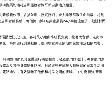
瀼河鄉馬圪垱村志願服務者陳平新自豪地介紹道。
鋒模範作用，多措並舉，務實務細，全力維護群眾生命健康。村黨
立志願者服務點，每個路口派4名共産黨員24小時輪流值班，勸阻村民
循環播放防疫知識。各村民小組由小組長負責，拉著大音響，走街串
動第一時間進行訓誡勸散，並現場宣傳疫情期間聚集性活動的危害，
一時間對他們及其家屬進行隔離觀察，發給他們體溫計，教會他們測
報體溫及其他身體變化狀況。對於這些被隔離人員家庭的日常生活用
，電話通知，有效隔離了他們和村民之間的接觸。（文 喬新強 董淑