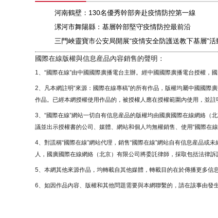
河南鶴壁：130名優秀幹部奔赴疫情防控第一線
漯河市舞陽縣：基層幹部堅守疫情防控最前沿
三門峽靈寶市公安局開展“疫情安全防護送教下基層”活
國際在線版權與信息産品內容銷售的聲明：
1、“國際在線”由中國國際廣播電台主辦。經中國國際廣播電台授權，
2、凡本網註明“來源：國際在線專稿”的所有作品，版權均屬中國國際
作品。已經本網授權使用作品的，被授權人應在授權範圍內使用，並註明
3、“國際在線”網站一切自有信息産品的版權均由國廣國際在線網絡（
議並出示授權書的公司、媒體、網站和個人均無權銷售、使用“國際在線
4、對謊稱“國際在線”網站代理，銷售“國際在線”網站自有信息産品或
人，國廣國際在線網絡（北京）有限公司將委託律師，採取包括法律訴訟
5、本網其他來源作品，均轉載自其他媒體，轉載目的在於傳播更多信
6、如因作品內容、版權和其他問題需要與本網聯繫的，請在該事由發生