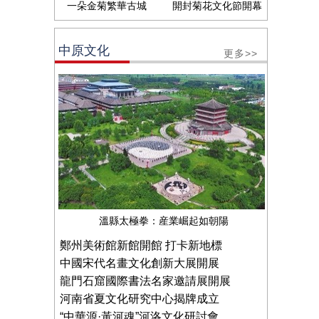
一朵金菊繁華古城
開封菊花文化節開幕
中原文化
更多>>
溫縣太極拳：産業崛起如朝陽
鄭州美術館新館開館 打卡新地標
中國宋代名畫文化創新大展開展
龍門石窟國際書法名家邀請展開展
河南省夏文化研究中心揭牌成立
“中華源·黃河魂”河洛文化研討會