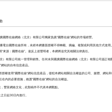
動
國廣國際在線網絡（北京）有限公司獨家負責“國際在線”網站的市場經營。
廣播電台國際在線所有，未經本網書面授權不得轉載、摘編、複製或利用其他方式使用
“來源：國際在線”。違反上述聲明者，本網將追究其相關法律責任。
北京）有限公司統一管理和銷售。任何未與國廣國際在線網絡（北京）有限公司簽訂相
”網站的自有信息産品。
未經授權使用“國際在線“網站信息産品，侵犯本網站相關合法權益的公司、媒體、網站和
在內的必要措施，維護“國際在線”網站的合法權益。
息，豐富網絡文化，此類稿件不代表本網觀點。
之日起30日內進行。