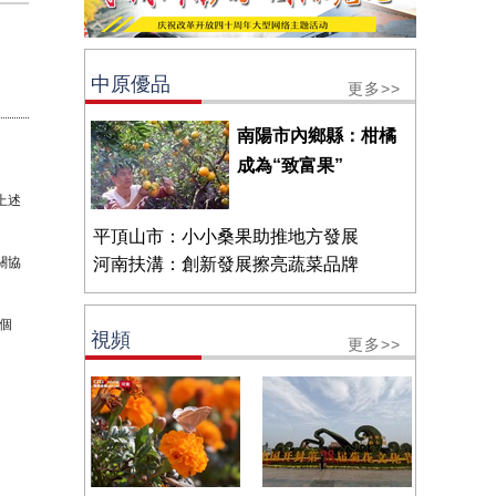
中原優品
更多>>
南陽市內鄉縣：柑橘
成為“致富果”
上述
平頂山市：小小桑果助推地方發展
關協
河南扶溝：創新發展擦亮蔬菜品牌
個
視頻
更多>>