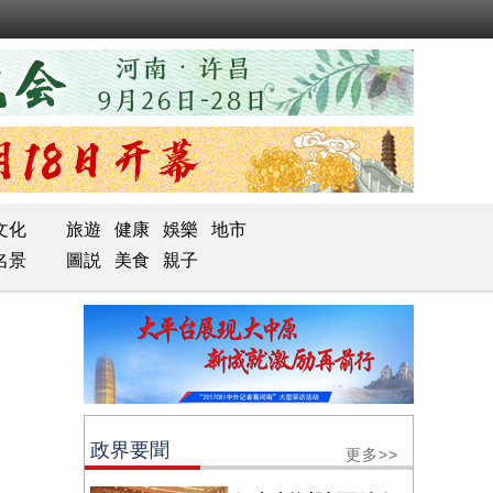
文化
旅遊
健康
娛樂
地市
名景
圖説
美食
親子
政界要聞
更多>>