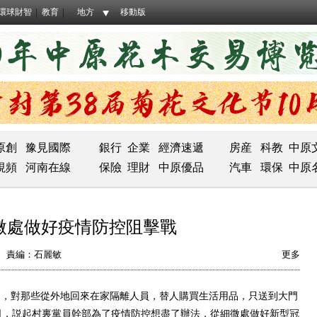
環球財智
教育
地方
移動版
原創
豫見國際
銀行
企業
經濟速遞
房産
科教
中原
視頻
河南在線
保險
理財
中原優品
汽車
環保
中原
微處做好疫情防控阻擊戰
責編：石麗敏
更多
，對那些從外地回來在家隔離人員，替人購買生活用品，只送到大門
5日，説起村裏黨員幹部為了疫情防控想盡了辦法，從細微處做好新型冠