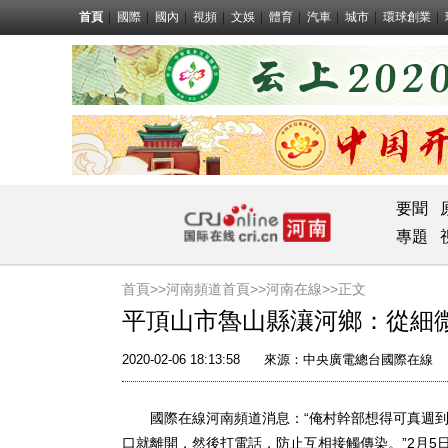
首頁
國際
國內
視頻
文娛
體育
汽車
城市
環球創業
要聞
專題
首頁>>
河南頻道首頁>>
河南在線
>>正文
平頂山市魯山縣瀼河鄉：從細
2020-02-06 18:13:58
來源：
中央廣電總台國際在線
國際在線河南頻道消息：“俺村幹部想得可真週到
口就離開，然後打電話，防止互相接觸傳染。”2月