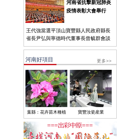
河南省抗擊新冠肺炎
疫情表彰大會舉行
王代強當選平頂山寶豐縣人民政府縣長
省長尹弘與寧德時代董事長曾毓群會談
河南好項目
更多>>
葉縣：花卉苗木種植
寶豐汝瓷産業