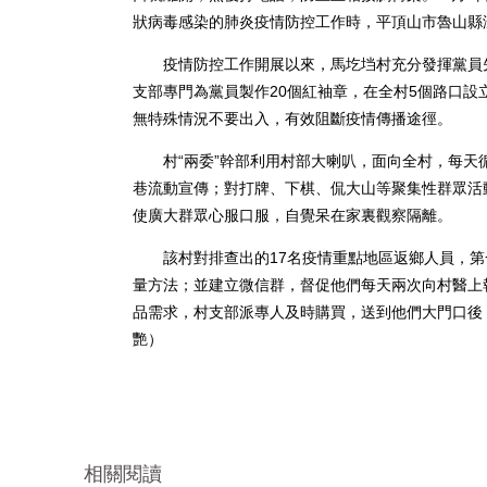
狀病毒感染的肺炎疫情防控工作時，平頂山市魯山縣
疫情防控工作開展以來，馬圪垱村充分發揮黨員先
支部專門為黨員製作20個紅袖章，在全村5個路口設
無特殊情況不要出入，有效阻斷疫情傳播途徑。
村“兩委”幹部利用村部大喇叭，面向全村，每天
巷流動宣傳；對打牌、下棋、侃大山等聚集性群眾活
使廣大群眾心服口服，自覺呆在家裏觀察隔離。
該村對排查出的17名疫情重點地區返鄉人員，第
量方法；並建立微信群，督促他們每天兩次向村醫上
品需求，村支部派專人及時購買，送到他們大門口後
艷）
相關閱讀