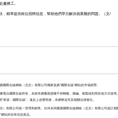
織赴廠務工。
，精準提供崗位招聘信息，幫助他們早日解決就業難的問題。（文/
國廣國際在線網絡（北京）有限公司獨家負責“國際在線”網站的市場經營。
廣播電台國際在線所有，未經本網書面授權不得轉載、摘編、複製或利用其他方式使用
“來源：國際在線”。違反上述聲明者，本網將追究其相關法律責任。
北京）有限公司統一管理和銷售。任何未與國廣國際在線網絡（北京）有限公司簽訂相
”網站的自有信息産品。