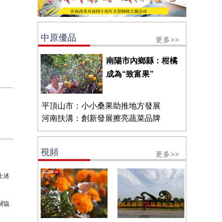
中原優品
更多>>
南陽市內鄉縣：柑橘
成為“致富果”
平頂山市：小小桑果助推地方發展
河南扶溝：創新發展擦亮蔬菜品牌
視頻
更多>>
上述
關協