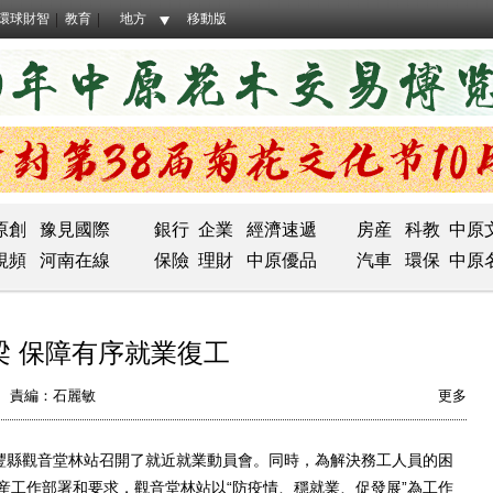
環球財智
教育
地方
移動版
原創
豫見國際
銀行
企業
經濟速遞
房産
科教
中原
視頻
河南在線
保險
理財
中原優品
汽車
環保
中原
 保障有序就業復工
責編：石麗敏
更多
豐縣觀音堂林站召開了就近就業動員會。同時，為解決務工人員的困
産工作部署和要求，觀音堂林站以“防疫情、穩就業、促發展”為工作