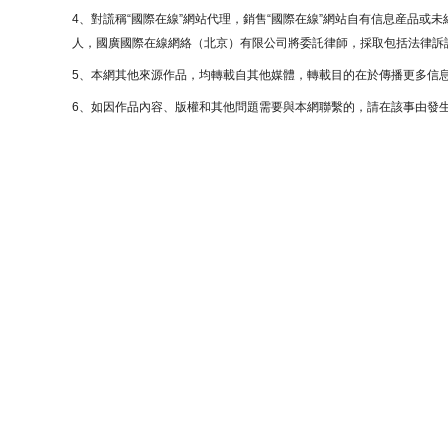
4、對謊稱“國際在線”網站代理，銷售“國際在線”網站自有信息産品或
人，國廣國際在線網絡（北京）有限公司將委託律師，採取包括法律訴訟
5、本網其他來源作品，均轉載自其他媒體，轉載目的在於傳播更多信
6、如因作品內容、版權和其他問題需要與本網聯繫的，請在該事由發生