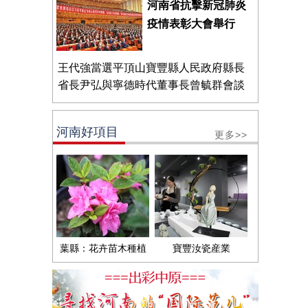
河南省抗擊新冠肺炎
疫情表彰大會舉行
王代強當選平頂山寶豐縣人民政府縣長
省長尹弘與寧德時代董事長曾毓群會談
河南好項目
更多>>
葉縣：花卉苗木種植
寶豐汝瓷産業