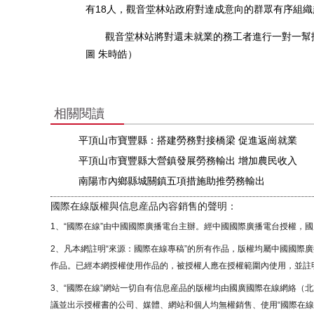
有18人，觀音堂林站政府對達成意向的群眾有序組
觀音堂林站將對還未就業的務工者進行一對一幫扶
圖 朱時皓）
相關閱讀
平頂山市寶豐縣：搭建勞務對接橋梁 促進返崗就業
平頂山市寶豐縣大營鎮發展勞務輸出 增加農民收入
南陽市內鄉縣城關鎮五項措施助推勞務輸出
國際在線版權與信息産品內容銷售的聲明：
1、“國際在線”由中國國際廣播電台主辦。經中國國際廣播電台授權，
2、凡本網註明“來源：國際在線專稿”的所有作品，版權均屬中國國際
作品。已經本網授權使用作品的，被授權人應在授權範圍內使用，並註明
3、“國際在線”網站一切自有信息産品的版權均由國廣國際在線網絡（
議並出示授權書的公司、媒體、網站和個人均無權銷售、使用“國際在線