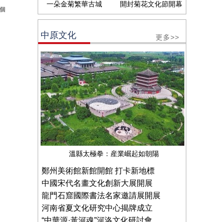
一朵金菊繁華古城
開封菊花文化節開幕
個
中原文化
更多>>
溫縣太極拳：産業崛起如朝陽
鄭州美術館新館開館 打卡新地標
中國宋代名畫文化創新大展開展
龍門石窟國際書法名家邀請展開展
河南省夏文化研究中心揭牌成立
“中華源·黃河魂”河洛文化研討會