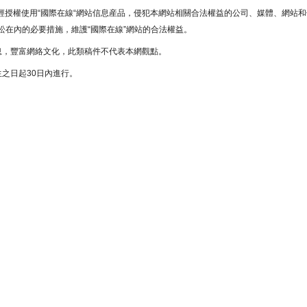
未經授權使用“國際在線“網站信息産品，侵犯本網站相關合法權益的公司、媒體、網站和
在內的必要措施，維護“國際在線”網站的合法權益。
息，豐富網絡文化，此類稿件不代表本網觀點。
之日起30日內進行。