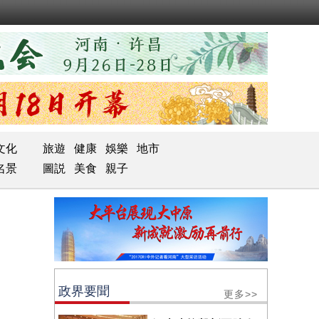
文化
旅遊
健康
娛樂
地市
名景
圖説
美食
親子
政界要聞
更多>>