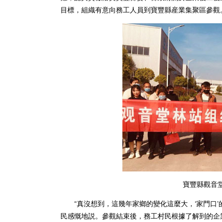
目標，組織有意向務工人員到寶豐縣産業集聚區參觀
寶豐縣觀音
“真沒想到，這幾年家鄉的變化這麼大，‘家門口’
民感慨地説。參觀結束後，務工村民根據了解到的企