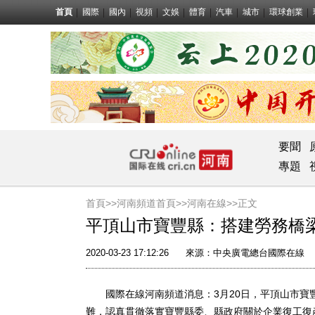
首頁
國際
國內
視頻
文娛
體育
汽車
城市
環球創業
要聞
專題
首頁>>
河南頻道首頁>>
河南在線
>>正文
平頂山市寶豐縣：搭建勞務橋梁
2020-03-23 17:12:26
來源：
中央廣電總台國際在線
國際在線河南頻道消息：3月20日，平頂山市寶
難，認真貫徹落實寶豐縣委、縣政府關於企業復工復