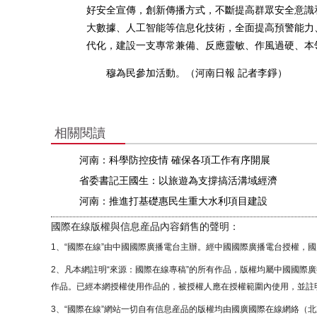
好安全宣傳，創新傳播方式，不斷提高群眾安全意識
大數據、人工智能等信息化技術，全面提高預警能力
代化，建設一支專常兼備、反應靈敏、作風過硬、本
穆為民參加活動。（河南日報 記者李錚）
相關閱讀
河南：科學防控疫情 確保各項工作有序開展
省委書記王國生：以旅遊為支撐搞活溝域經濟
河南：推進打基礎惠民生重大水利項目建設
國際在線版權與信息産品內容銷售的聲明：
1、“國際在線”由中國國際廣播電台主辦。經中國國際廣播電台授權，
2、凡本網註明“來源：國際在線專稿”的所有作品，版權均屬中國國際
作品。已經本網授權使用作品的，被授權人應在授權範圍內使用，並註明
3、“國際在線”網站一切自有信息産品的版權均由國廣國際在線網絡（