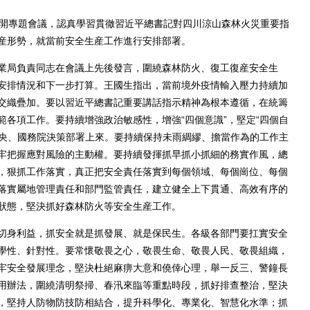
開專題會議，認真學習貫徹習近平總書記對四川涼山森林火災重要指
産形勢，就當前安全生産工作進行安排部署。
局負責同志在會議上先後發言，圍繞森林防火、復工復産安全生
安排情況和下一步打算。王國生指出，當前境外疫情輸入壓力持續加
交織疊加。要以習近平總書記重要講話指示精神為根本遵循，在統籌
各項工作。要持續增強政治敏感性，增強“四個意識”，堅定“四個自
中央、國務院決策部署上來。要持續保持未雨綢繆、擔當作為的工作主
牢把握應對風險的主動權。要持續發揮抓早抓小抓細的務實作風，總
，狠抓工作落實，真正把安全責任落實到每個領域、每個崗位、每個
落實屬地管理責任和部門監管責任，建立健全上下貫通、高效有序的
狀態，堅決抓好森林防火等安全生産工作。
身利益，抓安全就是抓發展、就是保民生。各級各部門要扛實安全
學性、針對性。要常懷敬畏之心，敬畏生命、敬畏人民、敬畏組織，
牢安全發展理念，堅決杜絕麻痹大意和僥倖心理，舉一反三、警鐘長
用辦法，圍繞清明祭掃、春汛來臨等重點時段，抓好排查整治，堅決
，堅持人防物防技防相結合，提升科學化、專業化、智慧化水準；抓