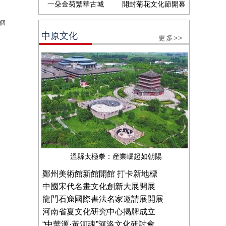
一朵金菊繁華古城
開封菊花文化節開幕
個
中原文化
更多>>
溫縣太極拳：産業崛起如朝陽
鄭州美術館新館開館 打卡新地標
中國宋代名畫文化創新大展開展
龍門石窟國際書法名家邀請展開展
河南省夏文化研究中心揭牌成立
“中華源·黃河魂”河洛文化研討會