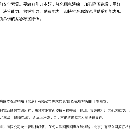
和安全素質。要練好能力本領，強化應急演練，加強隊伍建設，用好
、決策能力、救援能力、動員能力，加快推進應急管理體系和能力現
領高強的應急救援隊伍。
國廣國際在線網絡（北京）有限公司獨家負責“國際在線”網站的市場經營。
廣播電台國際在線所有，未經本網書面授權不得轉載、摘編、複製或利用其他方式使用
“來源：國際在線”。違反上述聲明者，本網將追究其相關法律責任。
北京）有限公司統一管理和銷售。任何未與國廣國際在線網絡（北京）有限公司簽訂相