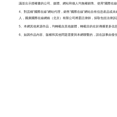
議並出示授權書的公司、媒體、網站和個人均無權銷售、使用“國際在線
4、對謊稱“國際在線”網站代理，銷售“國際在線”網站自有信息産品或
人，國廣國際在線網絡（北京）有限公司將委託律師，採取包括法律訴訟
5、本網其他來源作品，均轉載自其他媒體，轉載目的在於傳播更多信
6、如因作品內容、版權和其他問題需要與本網聯繫的，請在該事由發生