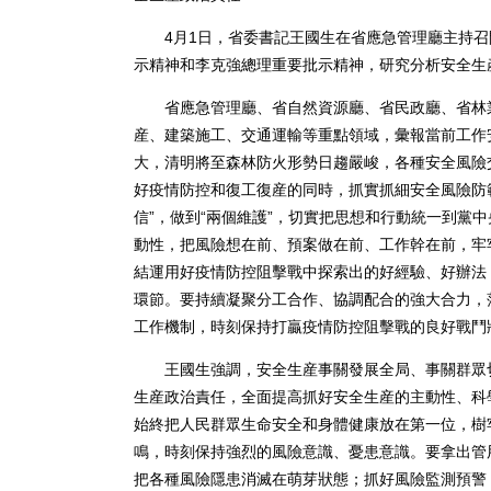
4月1日，省委書記王國生在省應急管理廳主持召
示精神和李克強總理重要批示精神，研究分析安全生
省應急管理廳、省自然資源廳、省民政廳、省林業
産、建築施工、交通運輸等重點領域，彙報當前工作
大，清明將至森林防火形勢日趨嚴峻，各種安全風險
好疫情防控和復工復産的同時，抓實抓細安全風險防範
信”，做到“兩個維護”，切實把思想和行動統一到黨
動性，把風險想在前、預案做在前、工作幹在前，牢
結運用好疫情防控阻擊戰中探索出的好經驗、好辦法
環節。要持續凝聚分工合作、協調配合的強大合力，
工作機制，時刻保持打贏疫情防控阻擊戰的良好戰鬥
王國生強調，安全生産事關發展全局、事關群眾切
生産政治責任，全面提高抓好安全生産的主動性、科
始終把人民群眾生命安全和身體健康放在第一位，樹
鳴，時刻保持強烈的風險意識、憂患意識。要拿出管
把各種風險隱患消滅在萌芽狀態；抓好風險監測預警