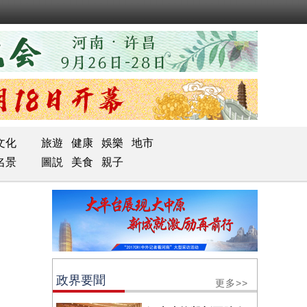
文化
旅遊
健康
娛樂
地市
名景
圖説
美食
親子
政界要聞
更多>>