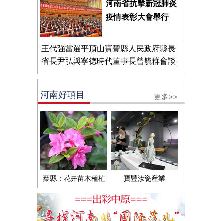
河南省抗擊新冠肺炎
疫情表彰大會舉行
王代強當選平頂山寶豐縣人民政府縣長
省長尹弘與寧德時代董事長曾毓群會談
河南好項目
更多>>
葉縣：花卉苗木種植
寶豐汝瓷産業