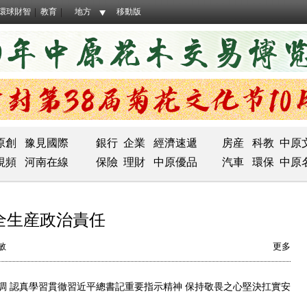
環球財智
教育
地方
移動版
原創
豫見國際
銀行
企業
經濟速遞
房産
科教
中原
視頻
河南在線
保險
理財
中原優品
汽車
環保
中原
全生産政治責任
敏
更多
認真學習貫徹習近平總書記重要指示精神 保持敬畏之心堅決扛實安