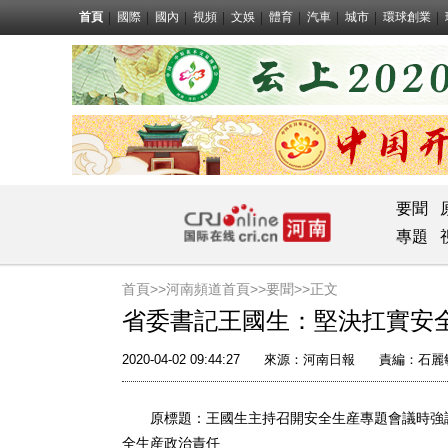
首頁
國際
國內
視頻
文娛
體育
汽車
城市
環球創業
要聞
專題
首頁>>
河南頻道首頁>>
要聞
>>正文
省委書記王國生：堅決扛實安
2020-04-02 09:44:27
來源：
河南日報
責編：石麗
原標題：王國生主持召開安全生産專題會議時強調 
全生産政治責任