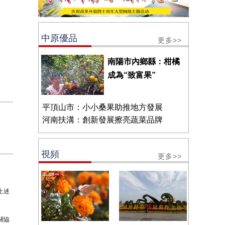
中原優品
更多>>
南陽市內鄉縣：柑橘
成為“致富果”
平頂山市：小小桑果助推地方發展
河南扶溝：創新發展擦亮蔬菜品牌
視頻
更多>>
上述
關協