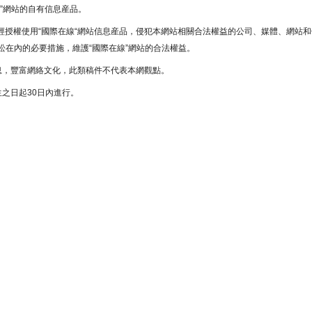
”網站的自有信息産品。
未經授權使用“國際在線“網站信息産品，侵犯本網站相關合法權益的公司、媒體、網站和
在內的必要措施，維護“國際在線”網站的合法權益。
息，豐富網絡文化，此類稿件不代表本網觀點。
之日起30日內進行。