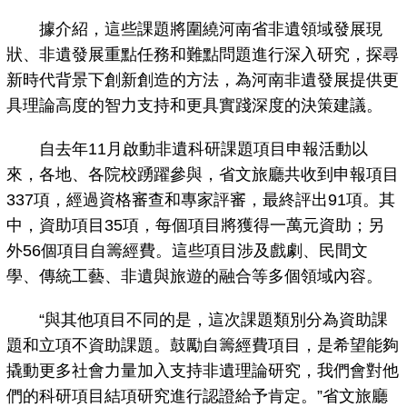
據介紹，這些課題將圍繞河南省非遺領域發展現
狀、非遺發展重點任務和難點問題進行深入研究，探尋
新時代背景下創新創造的方法，為河南非遺發展提供更
具理論高度的智力支持和更具實踐深度的決策建議。
自去年11月啟動非遺科研課題項目申報活動以
來，各地、各院校踴躍參與，省文旅廳共收到申報項目
337項，經過資格審查和專家評審，最終評出91項。其
中，資助項目35項，每個項目將獲得一萬元資助；另
外56個項目自籌經費。這些項目涉及戲劇、民間文
學、傳統工藝、非遺與旅遊的融合等多個領域內容。
“與其他項目不同的是，這次課題類別分為資助課
題和立項不資助課題。鼓勵自籌經費項目，是希望能夠
撬動更多社會力量加入支持非遺理論研究，我們會對他
們的科研項目結項研究進行認證給予肯定。”省文旅廳