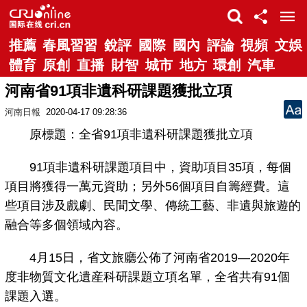
推薦
春風習習
銳評
國際
國內
評論
視頻
文娛
體育
原創
直播
財智
城市
地方
環創
汽車
河南省91項非遺科研課題獲批立項
河南日報
2020-04-17 09:28:36
原標題：全省91項非遺科研課題獲批立項
91項非遺科研課題項目中，資助項目35項，每個
項目將獲得一萬元資助；另外56個項目自籌經費。這
些項目涉及戲劇、民間文學、傳統工藝、非遺與旅遊的
融合等多個領域內容。
4月15日，省文旅廳公佈了河南省2019—2020年
度非物質文化遺産科研課題立項名單，全省共有91個
課題入選。