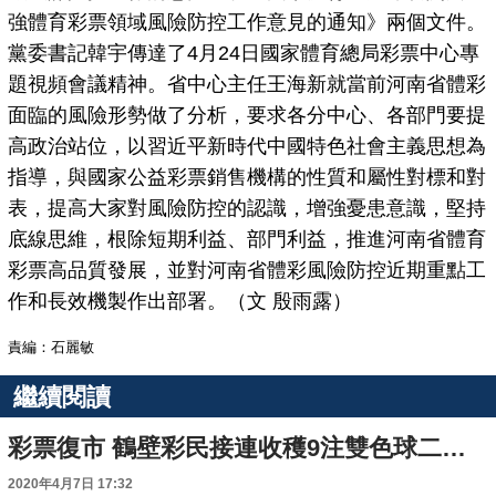
強體育彩票領域風險防控工作意見的通知》兩個文件。
黨委書記韓宇傳達了4月24日國家體育總局彩票中心專
題視頻會議精神。省中心主任王海新就當前河南省體彩
面臨的風險形勢做了分析，要求各分中心、各部門要提
高政治站位，以習近平新時代中國特色社會主義思想為
指導，與國家公益彩票銷售機構的性質和屬性對標和對
表，提高大家對風險防控的認識，增強憂患意識，堅持
底線思維，根除短期利益、部門利益，推進河南省體育
彩票高品質發展，並對河南省體彩風險防控近期重點工
作和長效機製作出部署。（文 殷雨露）
責編：石麗敏
繼續閱讀
彩票復市 鶴壁彩民接連收穫9注雙色球二等獎
2020年4月7日 17:32