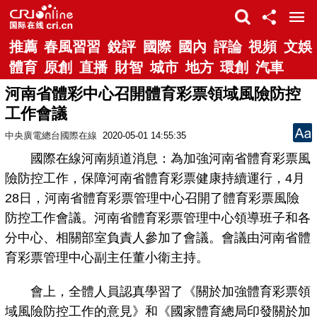
推薦
春風習習
銳評
國際
國內
評論
視頻
文娛
體育
原創
直播
財智
城市
地方
環創
汽車
河南省體彩中心召開體育彩票領域風險防控
工作會議
中央廣電總台國際在線
2020-05-01 14:55:35
國際在線河南頻道消息：為加強河南省體育彩票風
險防控工作，保障河南省體育彩票健康持續運行，4月
28日，河南省體育彩票管理中心召開了體育彩票風險
防控工作會議。河南省體育彩票管理中心領導班子和各
分中心、相關部室負責人參加了會議。會議由河南省體
育彩票管理中心副主任董小衛主持。
會上，全體人員認真學習了《關於加強體育彩票領
域風險防控工作的意見》和《國家體育總局印發關於加