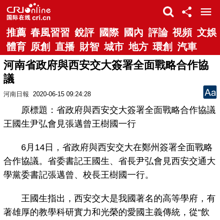
推薦
春風習習
銳評
國際
國內
評論
視頻
文娛
體育
原創
直播
財智
城市
地方
環創
汽車
河南省政府與西安交大簽署全面戰略合作協
議
河南日報
2020-06-15 09:24:28
原標題：省政府與西安交大簽署全面戰略合作協議
王國生尹弘會見張邁曾王樹國一行
6月14日，省政府與西安交大在鄭州簽署全面戰略
合作協議。省委書記王國生、省長尹弘會見西安交通大
學黨委書記張邁曾、校長王樹國一行。
王國生指出，西安交大是我國著名的高等學府，有
著雄厚的教學科研實力和光榮的愛國主義傳統，從“飲