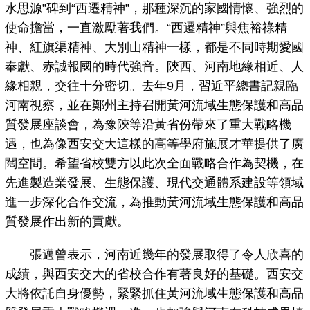
水思源”碑到“西遷精神”，那種深沉的家國情懷、強烈的
使命擔當，一直激勵著我們。“西遷精神”與焦裕祿精
神、紅旗渠精神、大別山精神一樣，都是不同時期愛國
奉獻、赤誠報國的時代強音。陝西、河南地緣相近、人
緣相親，交往十分密切。去年9月，習近平總書記親臨
河南視察，並在鄭州主持召開黃河流域生態保護和高品
質發展座談會，為豫陝等沿黃省份帶來了重大戰略機
遇，也為像西安交大這樣的高等學府施展才華提供了廣
闊空間。希望省校雙方以此次全面戰略合作為契機，在
先進製造業發展、生態保護、現代交通體系建設等領域
進一步深化合作交流，為推動黃河流域生態保護和高品
質發展作出新的貢獻。
張邁曾表示，河南近幾年的發展取得了令人欣喜的
成績，與西安交大的省校合作有著良好的基礎。西安交
大將依託自身優勢，緊緊抓住黃河流域生態保護和高品