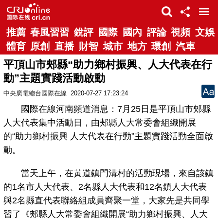
推薦
春風習習
銳評
國際
國內
評論
視頻
文娛
體育
原創
直播
財智
城市
地方
環創
汽車
平頂山市郟縣“助力鄉村振興、人大代表在行
動”主題實踐活動啟動
中央廣電總台國際在線
2020-07-27 17:23:24
國際在線河南頻道消息：7月25日是平頂山市郟縣
人大代表集中活動日，由郟縣人大常委會組織開展
的“助力鄉村振興 人大代表在行動”主題實踐活動全面啟
動。
當天上午，在黃道鎮門溝村的活動現場，來自該鎮
的1名市人大代表、2名縣人大代表和12名鎮人大代表
與2名縣直代表聯絡組成員齊聚一堂，大家先是共同學
習了《郟縣人大常委會組織開展“助力鄉村振興、人大