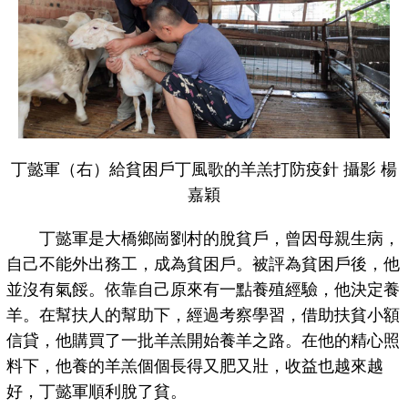
丁懿軍（右）給貧困戶丁風歌的羊羔打防疫針 攝影 楊
嘉穎
丁懿軍是大橋鄉崗劉村的脫貧戶，曾因母親生病，
自己不能外出務工，成為貧困戶。被評為貧困戶後，他
並沒有氣餒。依靠自己原來有一點養殖經驗，他決定養
羊。在幫扶人的幫助下，經過考察學習，借助扶貧小額
信貸，他購買了一批羊羔開始養羊之路。在他的精心照
料下，他養的羊羔個個長得又肥又壯，收益也越來越
好，丁懿軍順利脫了貧。