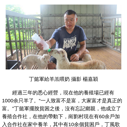
丁懿軍給羊羔喂奶 攝影 楊嘉穎
經過三年的悉心經營，現在他的養殖場已經有
1000余只羊了。“一人致富不是富，大家富才是真正的
富。”丁懿軍擺脫貧困之後，沒有忘記鄉親，他成立了
養殖合作社，在他的帶動下，崗劉村現在有60余戶加
入合作社在家中養羊，其中有10余個貧困戶，丁風歌