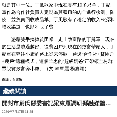
就是其中一位。丁風歌家中現在養有10多只羊，丁懿
軍作為合作社負責人定期為其養殖的肉羊進行檢測、防
疫，並負責回收成品羊。丁風歌有了穩定的收入來源和
增收渠道，也順利脫了貧。
憑藉雙手摘掉貧困帽，走上致富路的丁懿軍，現在
的生活是越過越好。從貧困戶到現在的致富帶頭人，丁
懿軍在奔往小康的路上從未停歇，通過“合作社+貧困戶
+農戶”這種模式，這個羊崽的“超級奶爸”正帶領全村群
眾脫貧致富奔小康。（文 韓軍麗 楊嘉穎）
責編：石麗敏
繼續閱讀
開封市尉氏縣委書記梁東雁調研縣融媒體中心建設工作
2020年7月17日 11:25