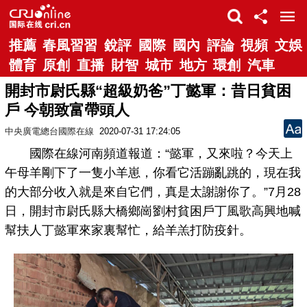
推薦
春風習習
銳評
國際
國內
評論
視頻
文娛
體育
原創
直播
財智
城市
地方
環創
汽車
開封市尉氏縣“超級奶爸”丁懿軍：昔日貧困
戶 今朝致富帶頭人
中央廣電總台國際在線
2020-07-31 17:24:05
國際在線河南頻道報道：“懿軍，又來啦？今天上
午母羊剛下了一隻小羊崽，你看它活蹦亂跳的，現在我
的大部分收入就是來自它們，真是太謝謝你了。”7月28
日，開封市尉氏縣大橋鄉崗劉村貧困戶丁風歌高興地喊
幫扶人丁懿軍來家裏幫忙，給羊羔打防疫針。