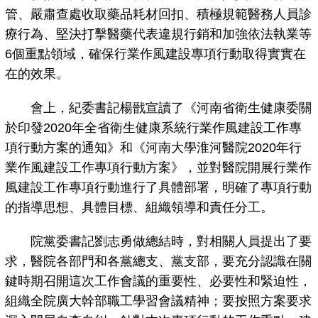
管、嚴肅查處收取藥品耗材回扣、積極規範醫務人員診
療行為、堅決打擊醫藥代表違規行銷和加強依法執業等
6個重點領域，確保行業作風建設專項行動取得實實在
在的效果。
會上，紀委書記楊戩宣讀了《河南省衛生健康委關
於印發2020年全省衛生健康系統行業作風建設工作專
項行動方案的通知》和《河南大學淮河醫院2020年行
業作風建設工作專項行動方案》，並對醫院開展行業作
風建設工作專項行動進行了具體部署，明確了專項行動
的指導思想、具體目標、組織領導和責任分工。
院黨委書記劉志勇做總結時，對相關人員提出了要
求，醫院各部門和各黨總支、黨支部，要充分認識在關
鍵時期召開這次工作會議的重要性、必要性和緊迫性，
組織全院廣大幹部職工學習會議精神；要按照方案要求