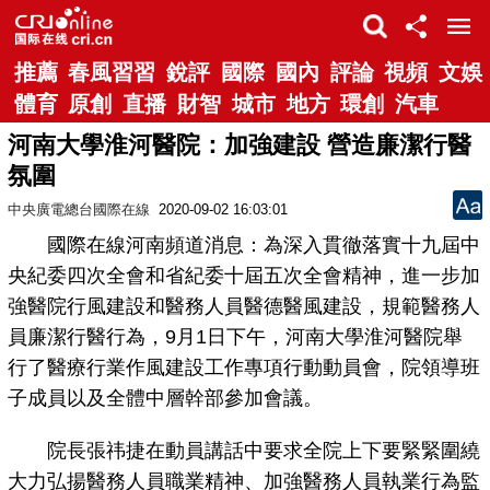
推薦
春風習習
銳評
國際
國內
評論
視頻
文娛
體育
原創
直播
財智
城市
地方
環創
汽車
河南大學淮河醫院：加強建設 營造廉潔行醫
氛圍
中央廣電總台國際在線
2020-09-02 16:03:01
國際在線河南頻道消息：為深入貫徹落實十九屆中
央紀委四次全會和省紀委十屆五次全會精神，進一步加
強醫院行風建設和醫務人員醫德醫風建設，規範醫務人
員廉潔行醫行為，9月1日下午，河南大學淮河醫院舉
行了醫療行業作風建設工作專項行動動員會，院領導班
子成員以及全體中層幹部參加會議。
院長張祎捷在動員講話中要求全院上下要緊緊圍繞
大力弘揚醫務人員職業精神、加強醫務人員執業行為監