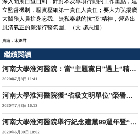
深入開展自查自糾，針對本次專項行動的工作重點，建
立監督機制，壓實壓細第一責任人責任；要大力弘揚廣
大醫務人員捨身忘我、無私奉獻的抗“疫”精神，營造出
風清氣正的廉潔行醫氛圍。（文 趙志恒）
責編：宋姝君
繼續閱讀
河南大學淮河醫院：當“主題黨日”遇上“精準扶貧”
2020年7月8日 11:41
河南大學淮河醫院獲“省級文明單位”榮譽稱號
2020年7月3日 16:13
河南大學淮河醫院舉行紀念建黨99週年暨“兩優一先”表彰大會
2020年6月30日 18:02