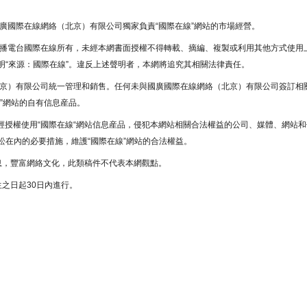
國廣國際在線網絡（北京）有限公司獨家負責“國際在線”網站的市場經營。
廣播電台國際在線所有，未經本網書面授權不得轉載、摘編、複製或利用其他方式使用
“來源：國際在線”。違反上述聲明者，本網將追究其相關法律責任。
北京）有限公司統一管理和銷售。任何未與國廣國際在線網絡（北京）有限公司簽訂相
”網站的自有信息産品。
未經授權使用“國際在線“網站信息産品，侵犯本網站相關合法權益的公司、媒體、網站和
在內的必要措施，維護“國際在線”網站的合法權益。
息，豐富網絡文化，此類稿件不代表本網觀點。
之日起30日內進行。