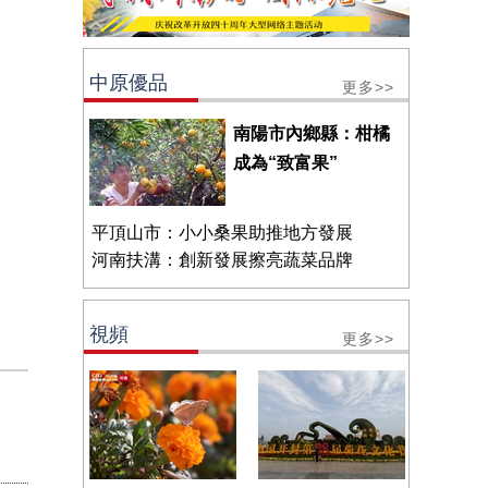
中原優品
更多>>
南陽市內鄉縣：柑橘
成為“致富果”
平頂山市：小小桑果助推地方發展
河南扶溝：創新發展擦亮蔬菜品牌
視頻
更多>>