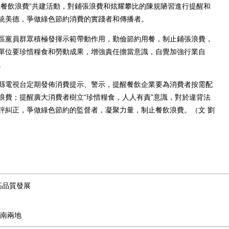
止餐飲浪費”共建活動，對鋪張浪費和炫耀攀比的陳規陋習進行提醒和
統美德，爭做綠色節約消費的實踐者和傳播者。
黨員群眾積極發揮示範帶動作用，勤儉節約用餐，制止鋪張浪費，
單位要珍惜糧食和勞動成果，增強責任擔當意識，自覺加強行業自
。
電視台定期發佈消費提示、警示，提醒餐飲企業要為消費者按需配
浪費；提醒廣大消費者樹立“珍惜糧食，人人有責”意識，對於違背法
評糾正，爭做綠色節約的監督者，凝聚力量，制止餐飲浪費。（文 劉
高品質發展
南兩地