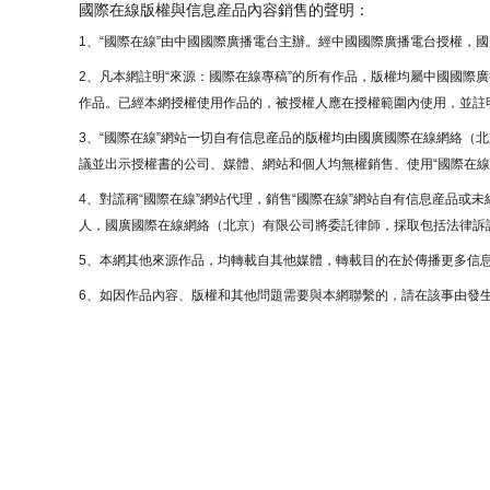
國際在線版權與信息産品內容銷售的聲明：
1、“國際在線”由中國國際廣播電台主辦。經中國國際廣播電台授權，
2、凡本網註明“來源：國際在線專稿”的所有作品，版權均屬中國國際
作品。已經本網授權使用作品的，被授權人應在授權範圍內使用，並註明
3、“國際在線”網站一切自有信息産品的版權均由國廣國際在線網絡（
議並出示授權書的公司、媒體、網站和個人均無權銷售、使用“國際在線
4、對謊稱“國際在線”網站代理，銷售“國際在線”網站自有信息産品或
人，國廣國際在線網絡（北京）有限公司將委託律師，採取包括法律訴訟
5、本網其他來源作品，均轉載自其他媒體，轉載目的在於傳播更多信
6、如因作品內容、版權和其他問題需要與本網聯繫的，請在該事由發生