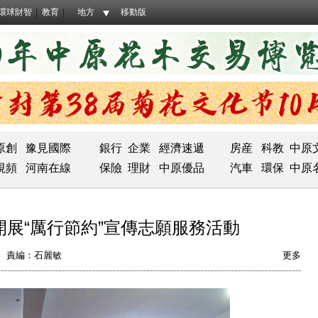
環球財智
教育
地方
移動版
原創
豫見國際
銀行
企業
經濟速遞
房産
科教
中原
視頻
河南在線
保險
理財
中原優品
汽車
環保
中原
展“厲行節約”宣傳志願服務活動
責編：石麗敏
更多