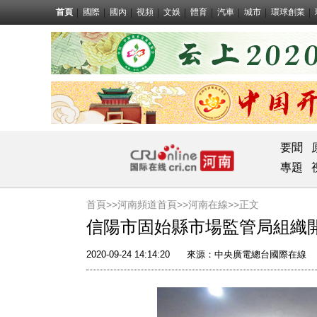
首頁
國際
國內
視頻
文娛
體育
汽車
城市
環球創業
要聞
專題
首頁>>
河南頻道首頁>>
河南在線
>>正文
信陽市固始縣市場監管局組織開
2020-09-24 14:14:20
來源：
中央廣電總台國際在線