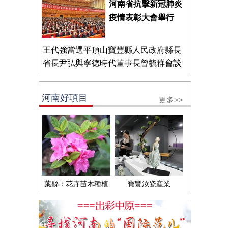
河南省抗擊新冠肺炎
疫情表彰大會舉行
王代強當選平頂山寶豐縣人民政府縣長
省長尹弘與寧德時代董事長曾毓群會談
河南好項目
更多>>
葉縣：花卉苗木種植
寶豐汝瓷産業