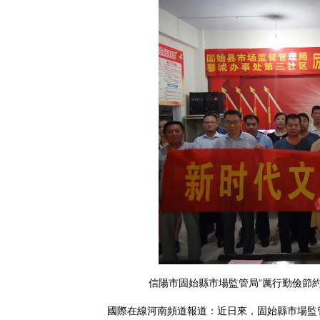
信陽市固始縣市場監管局“厲行勤儉節約
國際在線河南頻道報道：近日來，固始縣市場監管