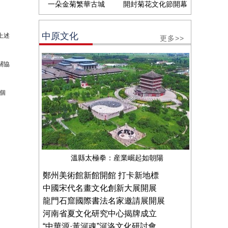
一朵金菊繁華古城
開封菊花文化節開幕
中原文化
上述
更多>>
關協
個
溫縣太極拳：産業崛起如朝陽
鄭州美術館新館開館 打卡新地標
中國宋代名畫文化創新大展開展
龍門石窟國際書法名家邀請展開展
河南省夏文化研究中心揭牌成立
“中華源·黃河魂”河洛文化研討會