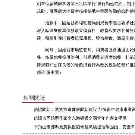
創單位蓼城辦事處第三社區舉行“厲行勤儉節約，制
規勸，引導廣大消費者積極傳承中華民族勤儉節約傳
活動中，固始縣市場監管局副局長李曉雷要求社區
深入轄區餐飲單位發放宣傳資料；教育和要求各餐飲
律，積極引導消費者按需用餐、珍惜糧食、適度消費
同時，固始縣市場監管局、消費者協會通過固始縣
餐、按量點餐提供便利，引導消費者適度點餐、杜絕
律規範和公序良俗的餐飲浪費行為敢於投訴監督和批
傳玲 張中寶）
相關閱讀
信陽固始：紮實推進健康固始建設 加快衛生健康事業
信陽市固始縣作家李永海榮獲全國青年作家文學獎
平頂山市郟縣應急救援協會緊急馳援信陽固始、安徽阜