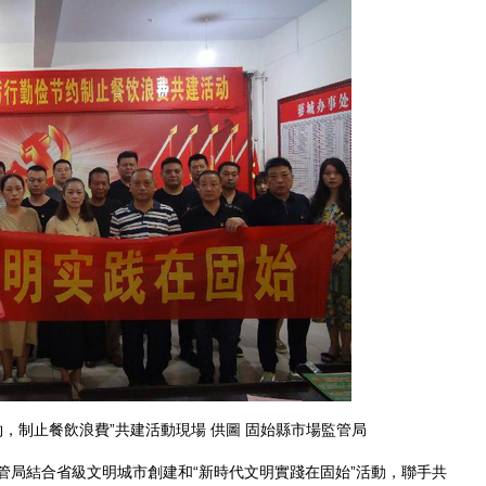
，制止餐飲浪費”共建活動現場 供圖 固始縣市場監管局
局結合省級文明城市創建和“新時代文明實踐在固始”活動，聯手共