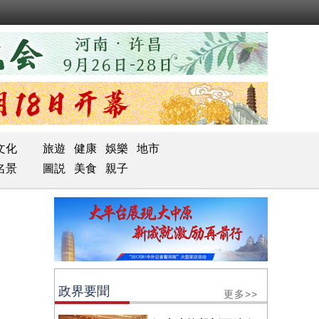
文化
旅遊
健康
娛樂
地市
名景
圖説
美食
親子
政界要聞
更多>>