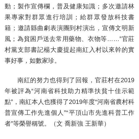
動；製作宣傳欄，普及健康知識；多次邀請林
果專家對群眾進行培訓；給群眾發放科技書
籍；邀請縣曲劇表演團到村演出，宣傳文明新
風；為貧困戶送去常用藥物、衣物等……”官莊
村黨支部書記楊大慶提起南紅入村以來幹的實
事好事，如數家珍。
南紅的努力也得到了回報，官莊村在2019
年被評為“河南省科技助力精準扶貧十佳示範
點”，南紅本人也獲得了2019年度“河南省農村科
普宣傳工作先進個人”“平頂山市先進科普工作
者”等榮譽稱號。（文 喬新強 王新華）