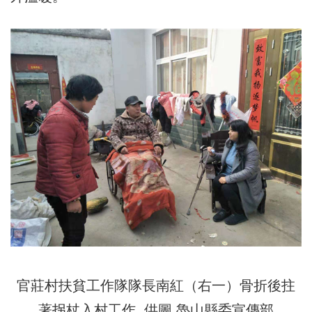
官莊村扶貧工作隊隊長南紅（右一）骨折後拄
著拐杖入村工作 供圖 魯山縣委宣傳部