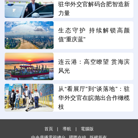
驻华外交官解码合肥智造新
力量
生态守护 持续解锁高颜
值“重庆蓝”
连云港：高空瞭望 赏海滨
风光
从“看展厅”到“谈落地”：驻
华外交官在皖抛出合作橄榄
枝
首頁
|
導航
|
電腦版
中央廣播電視總台
國際在線
版權所有