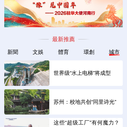
最新推薦
新聞
文娛
體育
環創
城市
世界级“水上电梯”将成型
苏州：校地共创“同里诗光”
这些“超级工厂”有何魔力？