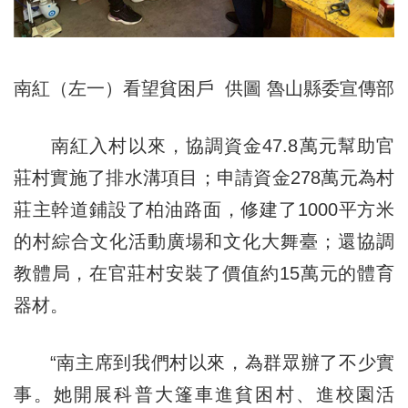
南紅（左一）看望貧困戶 供圖 魯山縣委宣傳部
南紅入村以來，協調資金47.8萬元幫助官
莊村實施了排水溝項目；申請資金278萬元為村
莊主幹道鋪設了柏油路面，修建了1000平方米
的村綜合文化活動廣場和文化大舞臺；還協調
教體局，在官莊村安裝了價值約15萬元的體育
器材。
“南主席到我們村以來，為群眾辦了不少實
事。她開展科普大篷車進貧困村、進校園活