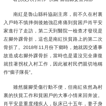
南紅是魯山縣科協副主席，前不久在村裏
入戶時不慎摔倒後她強忍疼痛到貧困戶肖平安
家進行了走訪，第二天到醫院一檢查才發現是
左腳外踝骨折，這也是南紅扶貧路上的第二次
骨折了。2018年11月份下鄉時，她就因交通事
故造成右腳外踝骨折，當時也是還沒完全康復
就拄著拐杖入村工作，因此被村民們親切地稱
作“瘸子隊長”。
雖然腿腳受傷行動不便，但南紅依然為村
裏的扶貧工作和貧困戶的大事小情來回奔波。
肖平安是重度殘疾人，臥床已十五年，妻子身