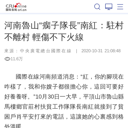
河南
河南魯山“瘸子隊長”南紅：駐村
不離村 輕傷不下火線
來源：
中央廣電總台國際在線
|
2020-10-31 21:08:48
11.6万
國際在線河南頻道消息：“紅，你的腳現在
咋樣了，我和你嫂子都很擔心你，這回可要好
好養養呀。”10月30日一大早，平頂山市魯山縣
馬樓鄉官莊村扶貧工作隊隊長南紅就接到了貧
困戶肖平安打來的電話，這讓她的心裏感到格
外溫暖。