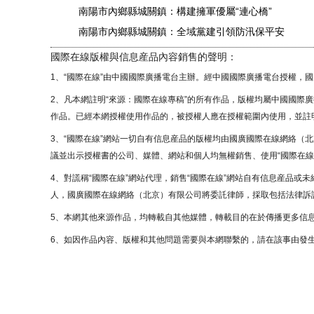
南陽市內鄉縣城關鎮：構建擁軍優屬“連心橋”
南陽市內鄉縣城關鎮：全域黨建引領防汛保平安
國際在線版權與信息産品內容銷售的聲明：
1、“國際在線”由中國國際廣播電台主辦。經中國國際廣播電台授權，
2、凡本網註明“來源：國際在線專稿”的所有作品，版權均屬中國國際
作品。已經本網授權使用作品的，被授權人應在授權範圍內使用，並註明
3、“國際在線”網站一切自有信息産品的版權均由國廣國際在線網絡（
議並出示授權書的公司、媒體、網站和個人均無權銷售、使用“國際在線
4、對謊稱“國際在線”網站代理，銷售“國際在線”網站自有信息産品或
人，國廣國際在線網絡（北京）有限公司將委託律師，採取包括法律訴訟
5、本網其他來源作品，均轉載自其他媒體，轉載目的在於傳播更多信
6、如因作品內容、版權和其他問題需要與本網聯繫的，請在該事由發生