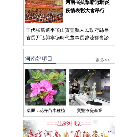
河南省抗擊新冠肺炎
疫情表彰大會舉行
王代強當選平頂山寶豐縣人民政府縣長
省長尹弘與寧德時代董事長曾毓群會談
河南好項目
更多>>
葉縣：花卉苗木種植
寶豐汝瓷産業