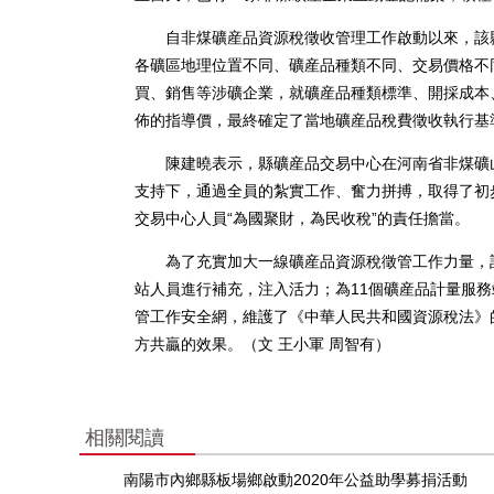
自非煤礦産品資源稅徵收管理工作啟動以來，該縣
各礦區地理位置不同、礦産品種類不同、交易價格不
買、銷售等涉礦企業，就礦産品種類標準、開採成本
佈的指導價，最終確定了當地礦産品稅費徵收執行基
陳建曉表示，縣礦産品交易中心在河南省非煤礦山
支持下，通過全員的紮實工作、奮力拼搏，取得了初步
交易中心人員“為國聚財，為民收稅”的責任擔當。
為了充實加大一線礦産品資源稅徵管工作力量，該
站人員進行補充，注入活力；為11個礦産品計量服
管工作安全網，維護了《中華人民共和國資源稅法》
方共贏的效果。（文 王小軍 周智有）
相關閱讀
南陽市內鄉縣板場鄉啟動2020年公益助學募捐活動