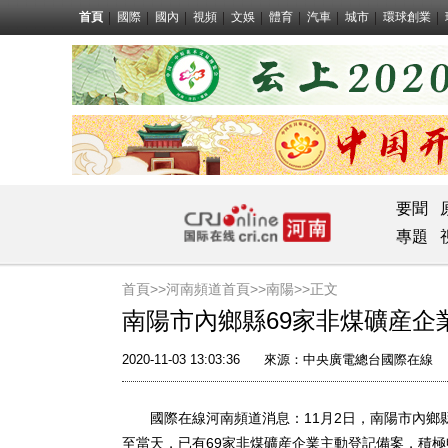
首頁
國際
國內
視頻
文娛
體育
汽車
城市
環球創業
要聞
專題
首頁>>
河南頻道首頁>>
南陽
>>正文
南陽市內鄉縣69家非煤礦産企
2020-11-03 13:03:36
來源：
中央廣電總台國際在線
國際在線河南頻道消息：11月2日，南陽市內鄉
至當天，已有69家非煤礦産企業主動登記備案，積極