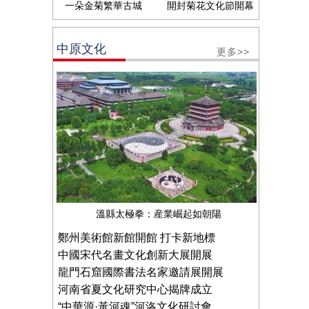
一朵金菊繁華古城
開封菊花文化節開幕
中原文化
更多>>
溫縣太極拳：産業崛起如朝陽
鄭州美術館新館開館 打卡新地標
中國宋代名畫文化創新大展開展
龍門石窟國際書法名家邀請展開展
河南省夏文化研究中心揭牌成立
“中華源·黃河魂”河洛文化研討會