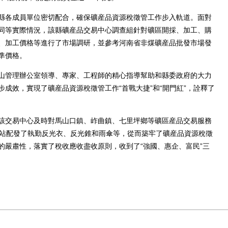
各成員單位密切配合，確保礦産品資源稅徵管工作步入軌道。面對
同等實際情況，該縣礦産品交易中心調查組針對礦區開採、加工、購
、加工價格等進行了市場調研，並參考河南省非煤礦産品批發市場發
準價格。
管理辦公室領導、專家、工程師的精心指導幫助和縣委政府的大力
成效，實現了礦産品資源稅徵管工作“首戰大捷”和“開門紅”，詮釋了
交易中心及時對馬山口鎮、岞曲鎮、七里坪鄉等礦區産品交易服務
務站配發了執勤反光衣、反光錐和雨傘等，從而築牢了礦産品資源稅徵
的嚴肅性，落實了稅收應收盡收原則，收到了“強國、惠企、富民”三