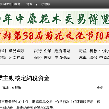
環球財智
教育
地方
移動版
原創
豫見國際
銀行
企業
經濟速遞
房産
科教
中原
視頻
河南在線
保險
理財
中原優品
汽車
環保
中原
業主動核定納稅資金
責編：石麗敏
更多
縣市場發展中心主任、縣礦産品交易中心常務副主任陳建曉表示，截
申報納稅，核定納稅資金近500萬元。