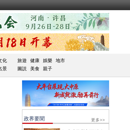
文化
旅遊
健康
娛樂
地市
名景
圖説
美食
親子
政界要聞
更多>>