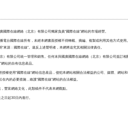
國廣國際在線網絡（北京）有限公司獨家負責“國際在線”網站的市場經營。
廣播電台國際在線所有，未經本網書面授權不得轉載、摘編、複製或利用其他方式使用
“來源：國際在線”。違反上述聲明者，本網將追究其相關法律責任。
北京）有限公司統一管理和銷售。任何未與國廣國際在線網絡（北京）有限公司簽訂相
”網站的自有信息産品。
未經授權使用“國際在線“網站信息産品，侵犯本網站相關合法權益的公司、媒體、網站和
在內的必要措施，維護“國際在線”網站的合法權益。
息，豐富網絡文化，此類稿件不代表本網觀點。
之日起30日內進行。