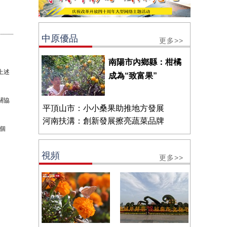
中原優品
更多>>
南陽市內鄉縣：柑橘
上述
成為“致富果”
關協
平頂山市：小小桑果助推地方發展
河南扶溝：創新發展擦亮蔬菜品牌
個
視頻
更多>>