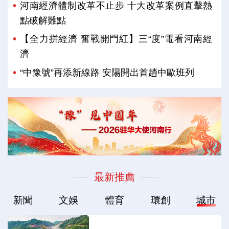
河南經濟體制改革不止步 十大改革案例直擊熱
點破解難點
【全力拼經濟 奮戰開門紅】三“度”電看河南經
濟
“中豫號”再添新線路 安陽開出首趟中歐班列
最新推薦
新聞
文娛
體育
環創
城市