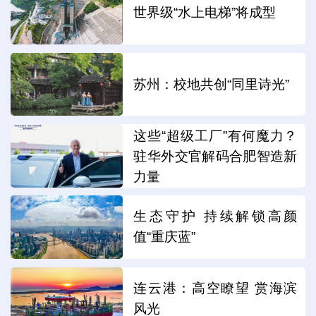
世界级“水上电梯”将成型
苏州：校地共创“同里诗光”
这些“超级工厂”有何魔力？
驻华外交官解码合肥智造新
力量
生态守护 持续解锁高颜
值“重庆蓝”
连云港：高空瞭望 赏海滨
风光