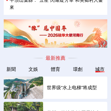
平頂山葉縣：“五星”閃耀綻芳華 和美鄉村入畫
來
最新推薦
新聞
文娛
體育
環創
城市
世界级“水上电梯”将成型