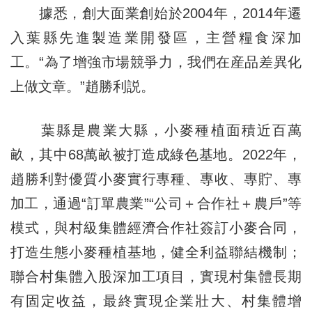
據悉，創大面業創始於2004年，2014年遷
入葉縣先進製造業開發區，主營糧食深加
工。“為了增強市場競爭力，我們在産品差異化
上做文章。”趙勝利説。
葉縣是農業大縣，小麥種植面積近百萬
畝，其中68萬畝被打造成綠色基地。2022年，
趙勝利對優質小麥實行專種、專收、專貯、專
加工，通過“訂單農業”“公司＋合作社＋農戶”等
模式，與村級集體經濟合作社簽訂小麥合同，
打造生態小麥種植基地，健全利益聯結機制；
聯合村集體入股深加工項目，實現村集體長期
有固定收益，最終實現企業壯大、村集體增