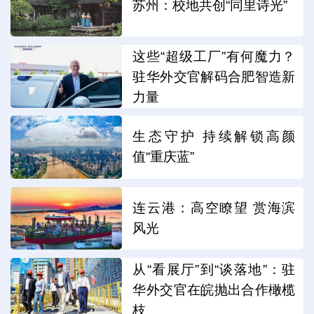
苏州：校地共创“同里诗光”
这些“超级工厂”有何魔力？
驻华外交官解码合肥智造新
力量
生态守护 持续解锁高颜
值“重庆蓝”
连云港：高空瞭望 赏海滨
风光
从“看展厅”到“谈落地”：驻
华外交官在皖抛出合作橄榄
枝