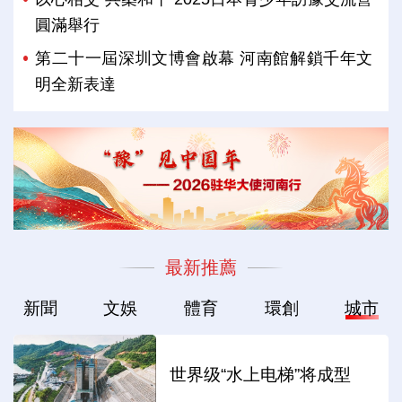
圓滿舉行
第二十一屆深圳文博會啟幕 河南館解鎖千年文
明全新表達
最新推薦
新聞
文娛
體育
環創
城市
世界级“水上电梯”将成型