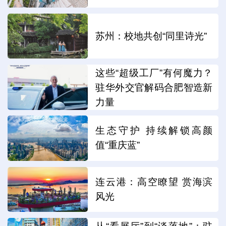
苏州：校地共创“同里诗光”
这些“超级工厂”有何魔力？
驻华外交官解码合肥智造新
力量
生态守护 持续解锁高颜
值“重庆蓝”
连云港：高空瞭望 赏海滨
风光