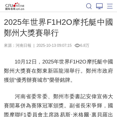
2025年世界F1H2O摩托艇中國
鄭州大獎賽舉行
來源：
河南日報
|
2025-10-13 09:07:15
6.8万
10月12日，2025年世界F1H2O摩托艇中國
鄭州大獎賽在鄭東新區龍湖舉行。鄭州市政府
獲頒“優秀辦賽城市”榮譽銘牌。
河南省委常委、鄭州市委書記安偉宣佈大
賽開幕併為賽隊冠軍頒獎。副省長宋爭輝，國
際摩聯F1委員會主席路易斯·米格爾·裏貝羅出