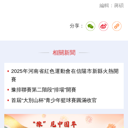
編輯：蔣碩
分享：
相關新聞
2025年河南省紅色運動會在信陽市新縣火熱開
賽
豫排聯賽第二階段“排場”開賽
首屆“大別山杯”青少年籃球賽圓滿收官