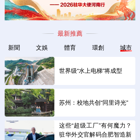
最新推薦
新聞
文娛
體育
環創
城市
世界级“水上电梯”将成型
苏州：校地共创“同里诗光”
这些“超级工厂”有何魔力？
驻华外交官解码合肥智造新