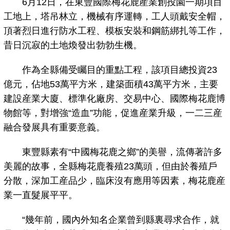
6月12日，在東豐國際梅花鹿産業創投園一期項目
工地上，塔吊林立，機械有序運轉，工人頭戴安全帽，
頂著烈日進行防水工程、模板安裝和鋼筋綁扎等工作，
昔日沉寂的土地煥發出勃勃生機。
作為全縣備受矚目的重點工程，該項目總投資23
億元，佔地53萬平方米，建築面積43萬平方米，主要
建設産業大廈、標準化廠房、交易中心、國際梅花鹿博
物館等，對增強“造血”功能，促進産業升級，一二三産
融合發展具有重要意義。
東豐縣素有“中國梅花鹿之鄉”的美譽，流傳著許多
美麗的故事，全縣梅花鹿養殖23萬頭，但由於養殖戶
分散，深加工産品少，臨床沒有應用等因素，梅花鹿産
業一直髮展平平。
“幾年前，國內外知名企業曾到縣裏尋求合作，就