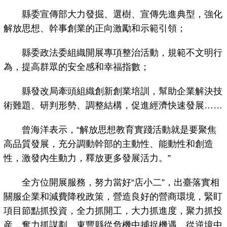
縣委宣傳部大力發掘、選樹、宣傳先進典型，強化
解放思想、幹事創業的正向激勵和示範引領；
縣委政法委組織開展專項整治活動，規範不文明行
為，提高群眾的安全感和幸福指數；
縣發改局牽頭組織創新創業培訓，幫助企業解決技
術難題、研判形勢、調整結構，促進經濟快速發展……
曾海洋表示，“解放思想教育實踐活動就是要聚焦
高品質發展，充分調動幹部的主動性、能動性和創造
性，激發內生動力，釋放更多發展活力。”
全方位開展服務，努力當好“店小二”，出臺落實相
關服企業和減費降稅政策，營造良好的營商環境，緊盯
項目節點抓投資，全力抓開工，大力抓進度，聚力抓投
産，奮力抓謀劃。東豐縣從危機中捕捉機遇，從逆境中