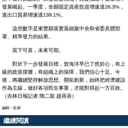
發展崛起。一季度，全縣固定資産投資增速達26.3%，
進出口貿易增速達139.1%。
這些數字是東豐縣落實落細黨中央和省委具體部
署、精準發力的結果。
當下可喜，未來可期。
對於下一步發展目標，曾海洋早已了然於心，有上
級的政策撐腰，有組織上的保障，我們信心十足。今
後，將繼續堅持解放思想、開拓創新，始終把經濟建設
作為主線，做好各項民生事業，才能對得起一方百姓。
（吉林日報記者 隋二龍 趙蓓蓓）
編輯：杜偉
繼續閱讀