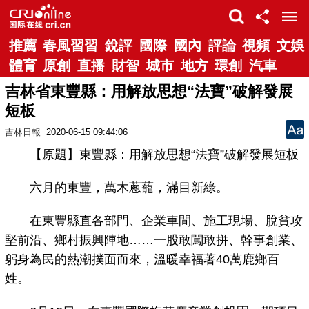
推薦
春風習習
銳評
國際
國內
評論
視頻
文娛
體育
原創
直播
財智
城市
地方
環創
汽車
吉林省東豐縣：用解放思想“法寶”破解發展
短板
吉林日報
2020-06-15 09:44:06
【原題】東豐縣：用解放思想“法寶”破解發展短板
六月的東豐，萬木蔥蘢，滿目新綠。
在東豐縣直各部門、企業車間、施工現場、脫貧攻
堅前沿、鄉村振興陣地……一股敢闖敢拼、幹事創業、
躬身為民的熱潮撲面而來，溫暖幸福著40萬鹿鄉百
姓。