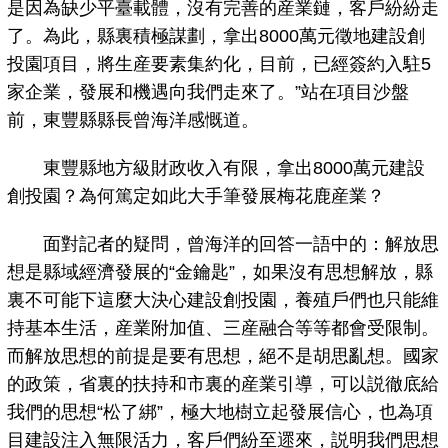
是因為缺少平臺載體，沒有完善的産業鏈，客戶紛紛走
了。為此，縣裏積極謀劃，拿出8000萬元徵地建設創
投園項目，將生産要素集約化，目前，已經簽約入駐5
家企業，發展和機遇向我們走來了。”站在項目沙盤
前，東豐縣縣長曾海洋感慨道。
東豐縣地方級財政收入有限，拿出8000萬元建設
創投園？為何篤定如此大手筆發展梅花鹿産業？
面對記者的疑問，曾海洋的回答一語中的：解放思
想是縣域經濟發展的“金鑰匙”，如果沒有思想解放，縣
裏不可能下這麼大決心建設創投園，養殖戶們也只能維
持基本生活，産業附加值、三産融合等等都會受限制。
而解放思想的前提是要有思想，絕不是胡思亂想。國家
的政策，省裏的扶持和市裏的産業引導，可以説徹底給
我們的思想“松了綁”，極大地樹立起發展信心，也為項
目建設注入無限活力，客戶們紛至遝來，説明我們思想