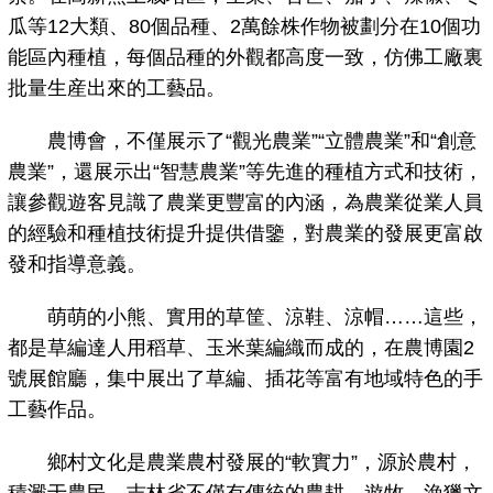
瓜等12大類、80個品種、2萬餘株作物被劃分在10個功
能區內種植，每個品種的外觀都高度一致，仿佛工廠裏
批量生産出來的工藝品。
農博會，不僅展示了“觀光農業”“立體農業”和“創意
農業”，還展示出“智慧農業”等先進的種植方式和技術，
讓參觀遊客見識了農業更豐富的內涵，為農業從業人員
的經驗和種植技術提升提供借鑒，對農業的發展更富啟
發和指導意義。
萌萌的小熊、實用的草筐、涼鞋、涼帽……這些，
都是草編達人用稻草、玉米葉編織而成的，在農博園2
號展館廳，集中展出了草編、插花等富有地域特色的手
工藝作品。
鄉村文化是農業農村發展的“軟實力”，源於農村，