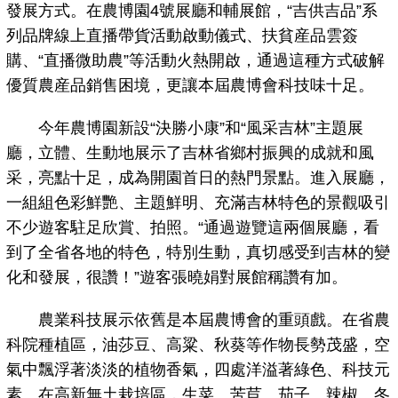
發展方式。在農博園4號展廳和輔展館，“吉供吉品”系
列品牌線上直播帶貨活動啟動儀式、扶貧産品雲簽
購、“直播微助農”等活動火熱開啟，通過這種方式破解
優質農産品銷售困境，更讓本屆農博會科技味十足。
今年農博園新設“決勝小康”和“風采吉林”主題展
廳，立體、生動地展示了吉林省鄉村振興的成就和風
采，亮點十足，成為開園首日的熱門景點。進入展廳，
一組組色彩鮮艷、主題鮮明、充滿吉林特色的景觀吸引
不少遊客駐足欣賞、拍照。“通過遊覽這兩個展廳，看
到了全省各地的特色，特別生動，真切感受到吉林的變
化和發展，很讚！”遊客張曉娟對展館稱讚有加。
農業科技展示依舊是本屆農博會的重頭戲。在省農
科院種植區，油莎豆、高粱、秋葵等作物長勢茂盛，空
氣中飄浮著淡淡的植物香氣，四處洋溢著綠色、科技元
素。在高新無土栽培區，生菜、苦苣、茄子、辣椒、冬