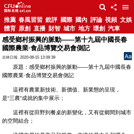
推薦
春風習習
銳評
國際
國內
評論
視頻
文娛
體育
原創
直播
財智
城市
地方
環創
汽車
感受鄉村振興的脈動——第十九屆中國長春
國際農業·食品博覽交易會側記
吉林日報
2020-08-15 13:09:39
原題：感受鄉村振興的脈動——第十九屆中國長春
國際農業·食品博覽交易會側記
這裡有農業新技術、新價值、新業態的呈現，
是“三農”成就的集中展示；
這裡有從田野到餐桌的新變化，又有從鄉間到城市
的空間結合；