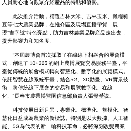
人員耐心地向觀眾介紹産品的特點和優勢。
此次推介活動，精選吉林大米、吉林玉米、雜糧雜
豆等七大農業品牌，在推介區及現場直播帶貨，展
現“吉字號”特色亮點，助力吉林農業品牌産品走出去，
提升影響力和知名度。
“本屆農博會首次採取了在線線下相融合的展會模
式，創建了‘10+365’的網上農博展覽交易服務平臺，平
臺從傳統的展會模式轉向智慧化、數字化的展覽模式。
依託智慧在線系統平臺，結合5G、3D動畫、VR實景技
術，將傳統線下展會的交易和展覽數字化、在線
化。”長春市農業博覽園信息部負責人張瑩瑩説。
科技發展日新月異，專業化、標準化、規模化、智
慧化日益成為農業的新標誌。特別是以大數據、人工智
能、5G為代表的新一輪科技革命，必將深刻改變農業