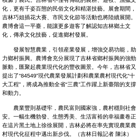
積澱于農民。吉林省不僅有傳統的農耕、遊牧、漁獵文
化，更有千姿百態的民俗文化和精湛技藝。展會期間，
吉林巧姐插花大賽、市民文化節等活動也將陸續展開。
農博會這一平臺，能讓更多遊客了解認知吉林鄉土文
化，傳承文化技藝，促進鄉村發展。
發展智慧農業，引領産業發展，增強交易功能，助
力鄉村振興。農博會充分展現了吉林省鄉村振興的強勁
脈動，匯聚起農業現代化的豐收圖景。今年，吉林省又
提出了“84549”現代農業發展計劃和農業農村現代化“十
大工程”，將成為推動全省“三農”工作躍上新臺階的支撐
和動力。
農業豐則基礎牢，農民富則國家強，農村穩則社會
安。一幅生機勃發、生態秀美、生活富裕的幸福畫卷正
在這片黑土地上徐徐展開，吉林必將在率先實現農業農
村現代化征程中邁出新步伐。（吉林日報記者 陳沫）