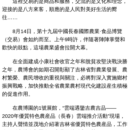
這裡交易的是商品和服務，交流的是文化和理念，
迎接的是八方來客，順應的是人民對美好生活的嚮
往……
8月14日，第十九屆中國長春國際農業·食品博覽
（交易）會如約而至。上午9時許，伴隨著陣陣掌聲和
歡快的鼓點，這場農業盛會拉開大幕。
在全面建成小康社會收官之年和脫貧攻堅決戰決勝
之年，農博會的如期召開彰顯了吉林省對農業發展、農
村繁榮、農民增收的重視與關注，必將對深入實施鄉村
振興戰略，加快推動全省農業農村現代化建設産生積極
的促進作用。
在農博園的1號展館，“雲端遇鑒吉農吉品——
2020年優質特色農産品（長春）雲端推介活動”現場，
主持人聲情並茂地介紹著吉林省優質特色農産品，工作