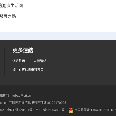
的湖濱生活圈
發展之路
更多連結
網站聲明
友情連結
網上有害信息舉報專區
箱：jubao@cri.cn
ri.cn 互联网新闻信息服务许可证10120170005
2 京ICP证120531号
京ICP备05064898号
京公网安备 1104010270018