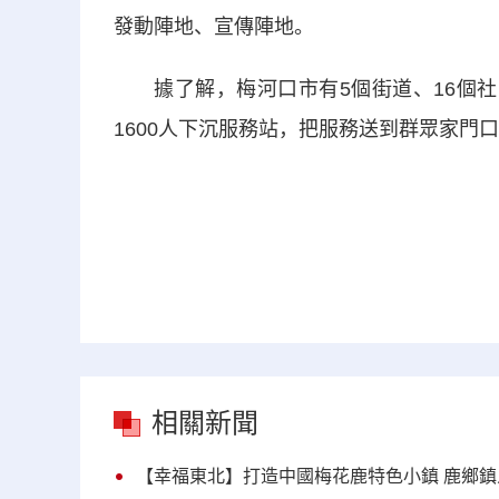
發動陣地、宣傳陣地。
據了解，梅河口市有5個街道、16個社區
1600人下沉服務站，把服務送到群眾家門
相關新聞
【幸福東北】打造中國梅花鹿特色小鎮 鹿鄉