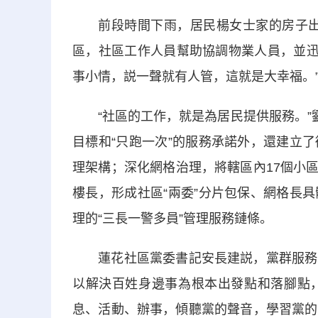
前段時間下雨，居民楊女士家的房子出現
區，社區工作人員幫助協調物業人員，並迅
事小情，説一聲就有人管，這就是大幸福。
“社區的工作，就是為居民提供服務。”劉
目標和“只跑一次”的服務承諾外，還建立
理架構；深化網格治理，將轄區內17個小區
樓長，形成社區“兩委”分片包保、網格長
理的“三長一警多員”管理服務鏈條。
蓮花社區黨委書記安長建説，黨群服務站
以解決百姓身邊事為根本出發點和落腳點
息、活動、辦事，傾聽黨的聲音，學習黨的