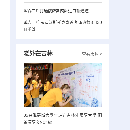
琿春口岸打通俄羅斯肉類進口新通道
延吉—符拉迪沃斯托克直達客運班線3月30
日重啟
老外在吉林
查看更多 >
85名俄羅斯大學生走進吉林外國語大學 開
啟漢語文化之旅