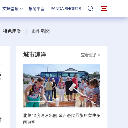
文娛體育
樓蘭平臺
PANDA SHORTS
站內搜索
|
特色産業
|
市州新聞
城市遠洋
查看更多 >
管
北緯42度清涼出圈 延吉憑民俗旅居留住多
道
國遊客