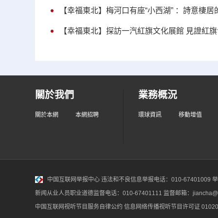
【幸福東北】梅河口有座“小西湖” ：詩意棲居
【幸福東北】探訪一汽紅旗文化展館 見證紅旗
關於我們
業務概況
關於本網
本網招聘
環球資訊
移動增值
中国互联网举报中心
违法和不良信息举报电话：010-67401009 举报邮
新闻从业人员职业道德监督电话：010-67401111 监督邮箱：jiancha@c
中国互联网视听节目服务自律公约
信息网络传播视听节目许可证 010200