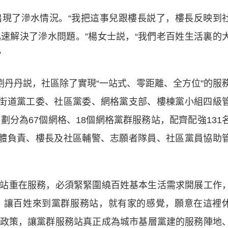
了滲水情況。“我把這事兒跟樓長説了，樓長反映到
速解決了滲水問題。”楊女士説，“我們老百姓生活裏的
”
丹丹説，社區除了實現“一站式、零距離、全方位"的服
了街道黨工委、社區黨委、網格黨支部、樓棟黨小組四級
劃分為67個網格、18個網格黨群服務站，配齊配強131
具體負責、樓長及社區輔警、志願者隊員、社區黨員協助
重在服務，必須緊緊圍繞百姓基本生活需求開展工作
，讓百姓來到黨群服務站，就有家的感覺，願意在這裡
政策，讓黨群服務站真正成為城市基層黨建的服務陣地