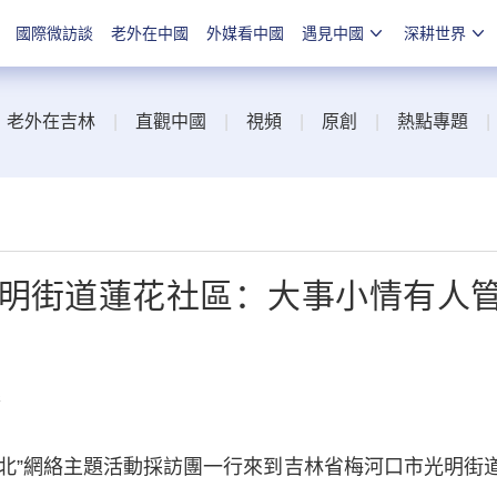
國際微訪談
老外在中國
外媒看中國
遇見中國
深耕世界
|
老外在吉林
|
直觀中國
|
視頻
|
原創
|
熱點專題
光明街道蓮花社區：大事小情有人
線
北”網絡主題活動採訪團一行來到吉林省梅河口市光明街