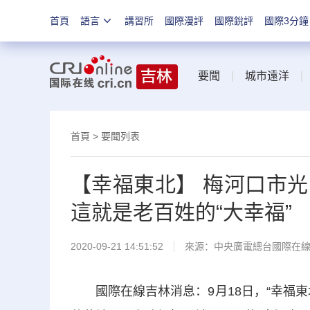
首頁
語言
講習所
國際漫評
國際銳評
國際3分鐘
要聞
|
城市遠洋
首頁
>
要聞列表
【幸福東北】 梅河口市
這就是老百姓的“大幸福”
2020-09-21 14:51:52
來源：
中央廣電總台國際在
國際在線吉林消息：9月18日，“幸福東