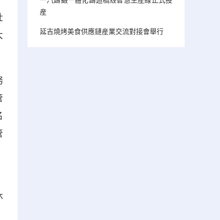
産
社
延吉燒烤美食供應鏈産業交流對接會舉行
大
務
管
名
管
，
休
、