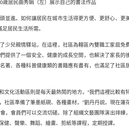
80歲居民曲秀娟（左）展示自己的書法作品
並進。如何讓居民在城市生活得更方便、更舒心、更
滿足居民生活所需。
少兒親情驛站，在這裡，社區為轄區內雙職工家庭免
們提供了一個安全、健康的成長空間，也解決了家長的
名著、各種科普健康類的書籍應有盡有，也滿足了社區
文化活動區則是每天最熱鬧的地方。“我們這裡比較有
，社區準備了筆墨紙硯、各種畫材。”劉丹丹説。現在蓮
筆會，會員們可以交流切磋。除了組織文藝團隊演出排練
保健、聲樂、舞蹈、繪畫、剪紙等課程，定期授課。