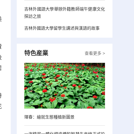
吉林外國語大學舉辦外籍教師端午健康文化
探訪之旅
美
吉林外國語大學留學生講述與漢語的故事
費
特色産業
查看更多 >
後
居
特
花
，
琿春：繪就生態種植新圖景
一汽鑄鍛一體化鑄造橋殼智慧生産線正式投