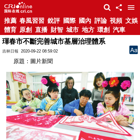
推薦
春風習習
銳評
國際
國內
評論
視頻
文娛
體育
原創
直播
財智
城市
地方
環創
汽車
琿春市不斷完善城市基層治理體系
吉林日報
2020-09-22 08:59:02
原題：圖片新聞