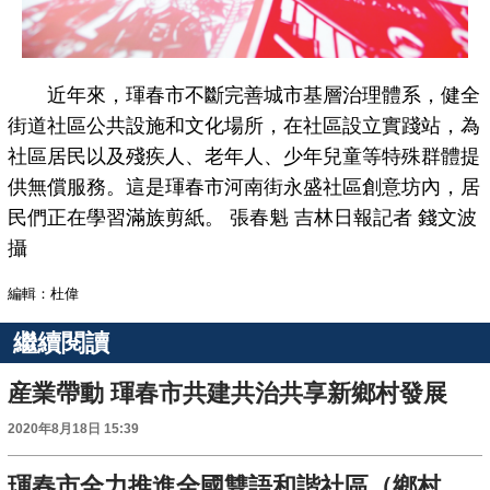
近年來，琿春市不斷完善城市基層治理體系，健全
街道社區公共設施和文化場所，在社區設立實踐站，為
社區居民以及殘疾人、老年人、少年兒童等特殊群體提
供無償服務。這是琿春市河南街永盛社區創意坊內，居
民們正在學習滿族剪紙。 張春魁 吉林日報記者 錢文波
攝
編輯：杜偉
繼續閱讀
産業帶動 琿春市共建共治共享新鄉村發展
2020年8月18日 15:39
琿春市全力推進全國雙語和諧社區（鄉村）示範點建設