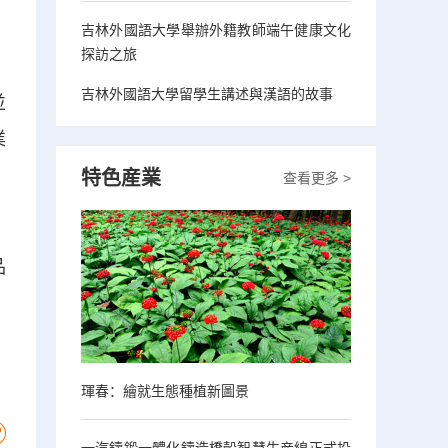
吉林外國語大學舉辦外籍教師端午健康文化
探訪之旅
吉林外國語大學留學生講述與漢語的故事
並
業
，
特色産業
查看更多 >
品
琿春：繪就生態種植新圖景
一汽鑄鍛一體化鑄造橋殼智慧生産線正式投