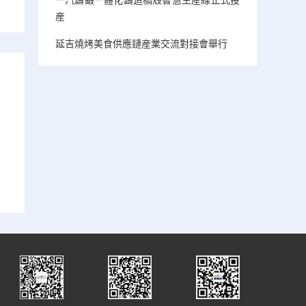
産
延吉燒烤美食供應鏈産業交流對接會舉行