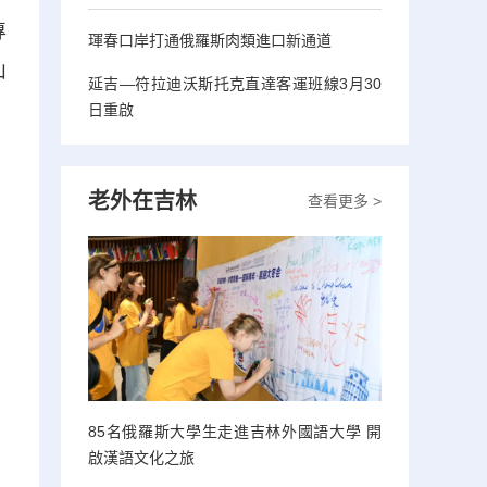
專
琿春口岸打通俄羅斯肉類進口新通道
山
延吉—符拉迪沃斯托克直達客運班線3月30
日重啟
老外在吉林
查看更多 >
85名俄羅斯大學生走進吉林外國語大學 開
啟漢語文化之旅