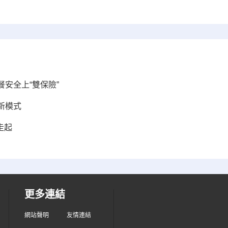
安全上“雙保險”
新模式
走起
更多連結
網站聲明
友情連結