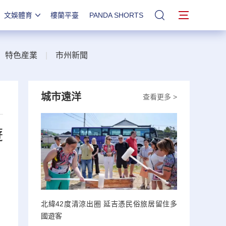
文娛體育
樓蘭平臺
PANDA SHORTS
站內搜索
|
特色産業
|
市州新聞
城市遠洋
查看更多 >
遊
北緯42度清涼出圈 延吉憑民俗旅居留住多
國遊客