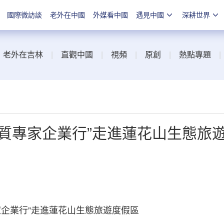
國際微訪談
老外在中國
外媒看中國
遇見中國
深耕世界
|
老外在吉林
|
直觀中國
|
視頻
|
原創
|
熱點專題
質專家企業行”走進蓮花山生態旅
企業行”走進蓮花山生態旅遊度假區