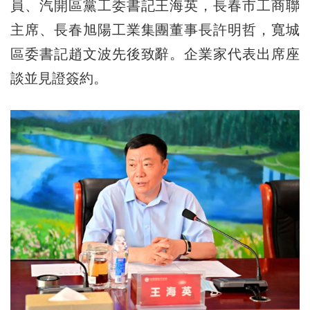
員、汽開區黨工委書記王海英，長春市工商聯
主席、長春旭陽工業集團董事長許明哲，寬城
區委書記趙文波先後致辭。企業家代表出席座
談並見證簽約。