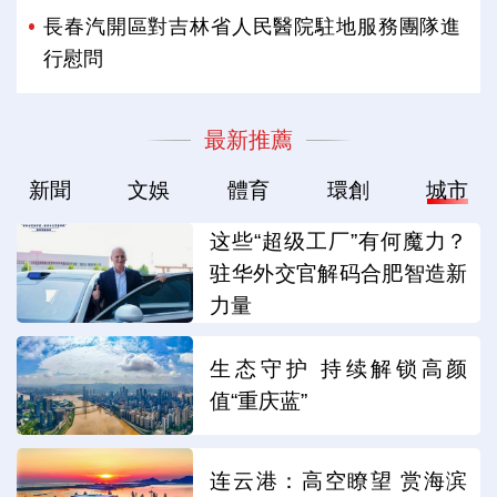
長春汽開區對吉林省人民醫院駐地服務團隊進
行慰問
最新推薦
新聞
文娛
體育
環創
城市
这些“超级工厂”有何魔力？
驻华外交官解码合肥智造新
力量
生态守护 持续解锁高颜
值“重庆蓝”
连云港：高空瞭望 赏海滨