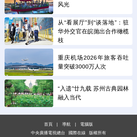
风光
从“看展厅”到“谈落地”：驻
华外交官在皖抛出合作橄榄
枝
重庆机场2026年旅客吞吐
量突破3000万人次
“入遗”廿九载 苏州古典园林
融入当代
首頁
|
導航
|
電腦版
中央廣播電視總台
國際在線
版權所有