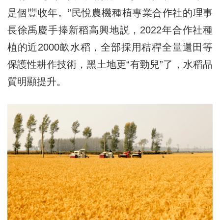
是個豐收年。”民悅農機種植專業合作社的理事
長徐禹慶手捧新稻高興地説，2022年合作社種
植的近2000畝水稻，全部採用秸稈全量還田等
保護性耕作技術，黑土地更“有勁兒”了，水稻品
質明顯提升。