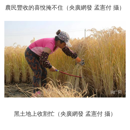
農民豐收的喜悅掩不住（央廣網發 孟憲付 攝）
黑土地上收割忙（央廣網發 孟憲付 攝）