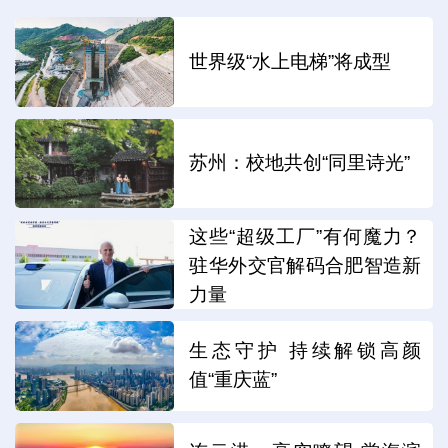
世界级“水上电梯”将成型
苏州：校地共创“同里诗光”
这些“超级工厂”有何魔力？
驻华外交官解码合肥智造新
力量
生态守护 持续解锁高颜
值“重庆蓝”