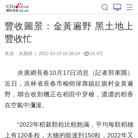
豐收圖景：金黃遍野 黑土地上
豐收忙
來源：
央廣網
|
2022-10-19 16:38:24
10.4万
央廣網長春10月17日消息（記者郭東隅）
近日，吉林省長春市榆樹保壽鎮紅旗村金黃遍
野，聯合收割機正在稻田中穿梭，濃濃的稻香
在空氣中瀰漫。
“2022年稻穀顆粒比較飽滿，平均每顆稻穗
上有120多粒，大穗的能達到150粒，2022年又