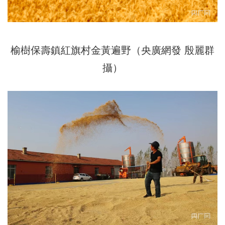
榆樹保壽鎮紅旗村金黃遍野（央廣網發 殷麗群
攝）