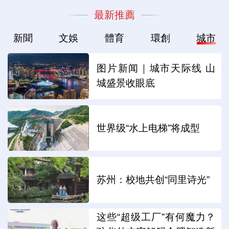
最新推薦
新聞
文娛
體育
環創
城市
图片新闻｜城市天际线 山
城盛景收眼底
世界级“水上电梯”将成型
苏州：校地共创“同里诗光”
这些“超级工厂”有何魔力？