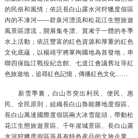
的民俗和風情；依託長白山露水河狩獵度假區
內的不凍河——碧泉河漂流和松花江生態旅遊
風景區漂流，開展集冬漂、賞凇于一體的冬季
水上活動；依託豐富的紅色資源和厚重的紅色
文化底蘊，以楊靖宇將軍殉國地為首發地，串
聯四保臨江戰役紀念館、七道江會議舊址等紅
色旅遊地，追尋紅色記憶，傳播紅色文化……
新雪季裏，白山市突出利民、便民、惠
民、全民原則，組織長白山魯能勝地度假區、
長白山萬達國際度假區兩大冰雪龍頭，帶動松
花江生態旅遊景區、千年崖城景區、長白山露
水河狩獵度假區等具有特色産品的文旅企業，