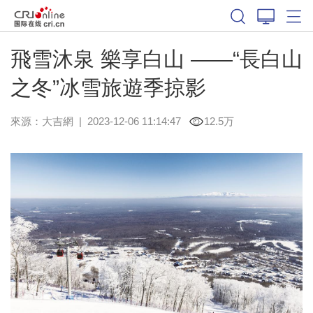
飛雪沐泉 樂享白山 ——“長白山
之冬”冰雪旅遊季掠影
來源：
大吉網
|
2023-12-06 11:14:47
12.5万