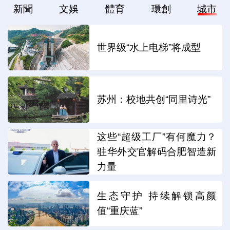
新聞
文娛
體育
環創
城市
世界级“水上电梯”将成型
苏州：校地共创“同里诗光”
这些“超级工厂”有何魔力？
驻华外交官解码合肥智造新
力量
生态守护 持续解锁高颜
值“重庆蓝”