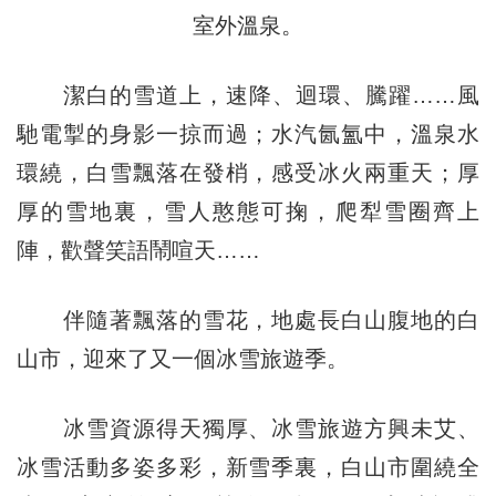
室外溫泉。
潔白的雪道上，速降、迴環、騰躍……風
馳電掣的身影一掠而過；水汽氤氳中，溫泉水
環繞，白雪飄落在發梢，感受冰火兩重天；厚
厚的雪地裏，雪人憨態可掬，爬犁雪圈齊上
陣，歡聲笑語鬧喧天……
伴隨著飄落的雪花，地處長白山腹地的白
山市，迎來了又一個冰雪旅遊季。
冰雪資源得天獨厚、冰雪旅遊方興未艾、
冰雪活動多姿多彩，新雪季裏，白山市圍繞全