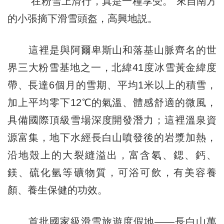
“在粉雪上滑行，真是一種享受。”來自南方
的小張摘下滑雪頭盔，高興地説。
這裡是與阿爾卑斯山和落基山脈齊名的世
界三大粉雪基地之一，北緯41度冰雪黃金緯度
帶、長達6個月的雪期、平均1米以上的積雪，
加上平均零下12℃的氣溫、體感舒適的微風，
具備國際頂級雪場深度開發潛力；這裡溫泉資
源富集，地下水經長白山噴發後的岩漿加熱，
沿地殼上的大裂縫溢出，富含氡、鍶、鈣、
鎂、硫化氫等礦物質，可浴可飲，有美容養
顏、養生保健的功效。
首批國家級滑雪旅遊度假地——長白山萬