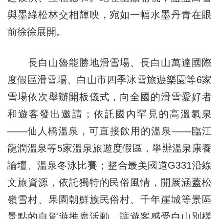
與墨綠松林交相輝映，宛如一幅水墨丹青在眼
前徐徐展開。
長白山魯能勝地滑雪場、長白山萬達國際
度假區滑雪場、白山市四季冰雪旅遊樂園等6家
雪場依次舉辦開板儀式，向全國的滑雪愛好者
和遊客發出邀請；依託國內罕見的高溫氡泉
——仙人橋溫泉，可直接飲用的溫泉——臨江
龍潤溫泉等5家溫泉旅遊度假區，舉辦溫泉康養
論壇、溫泉冬泳比賽；整合最美國道G331沿線
文旅資源，依託獨特的民俗風情，開展涵蓋松
嶺雪村、果園朝鮮族民俗村、千年崖城等景區
景點的自駕遊推廣活動，讓遊客感受白山別樣