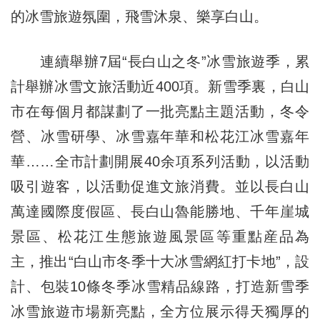
的冰雪旅遊氛圍，飛雪沐泉、樂享白山。
連續舉辦7屆“長白山之冬”冰雪旅遊季，累
計舉辦冰雪文旅活動近400項。新雪季裏，白山
市在每個月都謀劃了一批亮點主題活動，冬令
營、冰雪研學、冰雪嘉年華和松花江冰雪嘉年
華……全市計劃開展40余項系列活動，以活動
吸引遊客，以活動促進文旅消費。並以長白山
萬達國際度假區、長白山魯能勝地、千年崖城
景區、松花江生態旅遊風景區等重點産品為
主，推出“白山市冬季十大冰雪網紅打卡地”，設
計、包裝10條冬季冰雪精品線路，打造新雪季
冰雪旅遊市場新亮點，全方位展示得天獨厚的