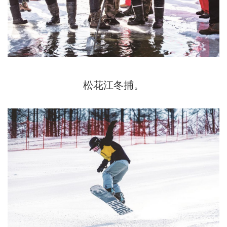
松花江冬捕。