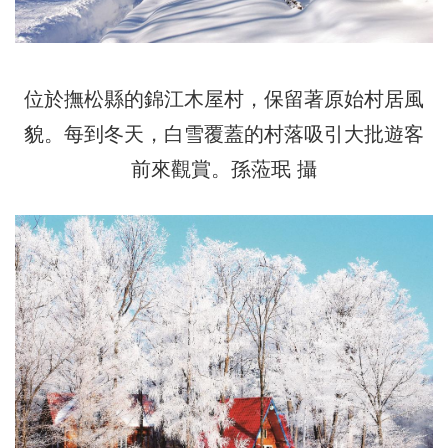
位於撫松縣的錦江木屋村，保留著原始村居風
貌。每到冬天，白雪覆蓋的村落吸引大批遊客
前來觀賞。孫蒞珉 攝