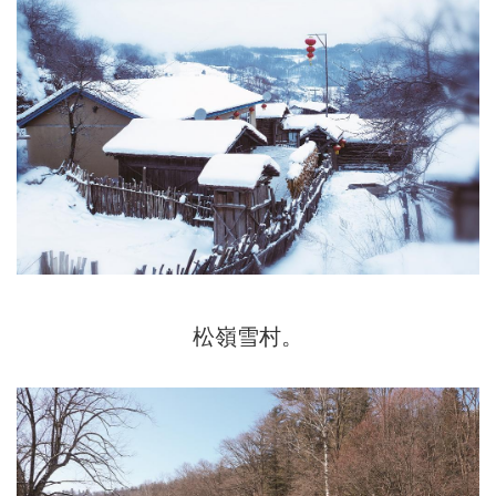
松嶺雪村。