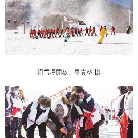
滑雪場開板。畢貴林 攝