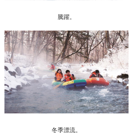
騰躍。
冬季漂流。