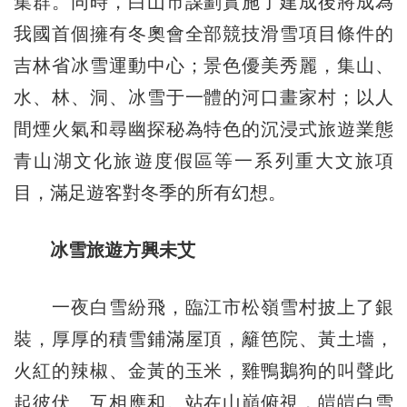
集群。同時，白山市謀劃實施了建成後將成為
我國首個擁有冬奧會全部競技滑雪項目條件的
吉林省冰雪運動中心；景色優美秀麗，集山、
水、林、洞、冰雪于一體的河口畫家村；以人
間煙火氣和尋幽探秘為特色的沉浸式旅遊業態
青山湖文化旅遊度假區等一系列重大文旅項
目，滿足遊客對冬季的所有幻想。
冰雪旅遊方興未艾
一夜白雪紛飛，臨江市松嶺雪村披上了銀
裝，厚厚的積雪鋪滿屋頂，籬笆院、黃土墻，
火紅的辣椒、金黃的玉米，雞鴨鵝狗的叫聲此
起彼伏、互相應和。站在山巔俯視，皚皚白雪