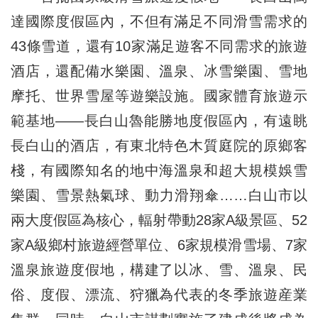
達國際度假區內，不但有滿足不同滑雪需求的
43條雪道，還有10家滿足遊客不同需求的旅遊
酒店，還配備水樂園、溫泉、冰雪樂園、雪地
摩托、世界雪屋等遊樂設施。國家體育旅遊示
範基地——長白山魯能勝地度假區內，有遠眺
長白山的酒店，有東北特色木質庭院的原鄉客
棧，有國際知名的地中海溫泉和超大規模娛雪
樂園、雪景熱氣球、動力滑翔傘……白山市以
兩大度假區為核心，輻射帶動28家A級景區、52
家A級鄉村旅遊經營單位、6家規模滑雪場、7家
溫泉旅遊度假地，構建了以冰、雪、溫泉、民
俗、度假、漂流、狩獵為代表的冬季旅遊産業