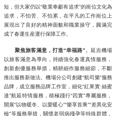
短，但大家仍以“敬業奉獻有追求”的崗位文化為
追求，不怕苦、不怕累，在平凡的工作崗位上
展現出了良好的精神面貌和職業操守，圓滿完
成了春運生産運行保障工作。
聚焦旅客滿意，打造“幸福路”
。延吉機場
以旅客滿意為導向，持續強化春運真情服務，
創新創優服務舉措，精耕細作服務細節，不斷
推出服務新做法。機場分公司創建“航司樂”服務
品牌，成立服務品牌工作室，細化“紅果實·絲蜜
達”航延特情服務，積極踐行“四實”專屬服務，
開展“以物暖冬、以愛暖心”“樂享首乘”“差異化安
檢”等服務舉措，關懷老弱病殘孕等特殊群體，