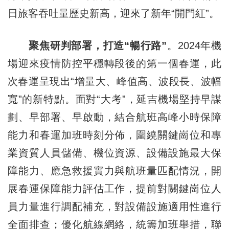
日旅客吞吐量歷史新高，迎來了新年“開門紅”。
聚焦研判部署，打造“暢行路”
。2024年機
場迎來疫情防控平穩轉段後的第一個春運，此
次春運呈現出“增量大、峰值高、波段長、波幅
寬”的新特點。面對“大考”，延吉機場堅持早謀
劃、早部署、早啟動，結合航班高峰小時保障
能力和春運加班時刻分佈，圍繞關鍵崗位和專
業資質人員儲備、機位資源、設備設施最大保
障能力、應急救援實力與航班量匹配情況，開
展春運保障能力評估工作，提前對關鍵崗位人
員力量進行調配補充，對設備設施適用性進行
全面排查；優化航線網絡，統籌加班舉措，聯