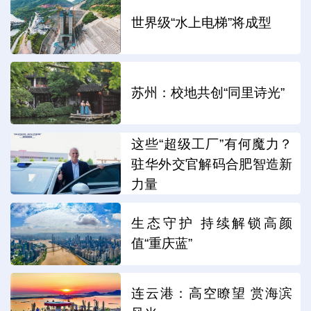
世界级“水上电梯”将成型
苏州：校地共创“同里诗光”
这些“超级工厂”有何魔力？
驻华外交官解码合肥智造新
力量
生态守护 持续解锁高颜
值“重庆蓝”
连云港：高空瞭望 赏海滨