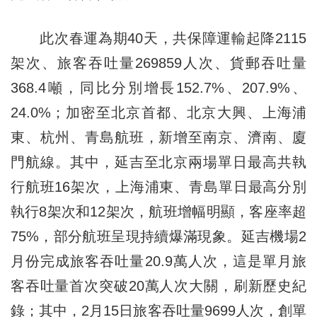
此次春運為期40天，共保障運輸起降2115
架次、旅客吞吐量269859人次、貨郵吞吐量
368.4噸，同比分別增長152.7%、207.9%、
24.0%；加密至北京首都、北京大興、上海浦
東、杭州、青島航班，新增至南京、濟南、廈
門航線。其中，延吉至北京兩場單日最高共執
行航班16架次，上海浦東、青島單日最高分別
執行8架次和12架次，航班增幅明顯，客座率超
75%，部分航班呈現持續爆滿現象。延吉機場2
月份完成旅客吞吐量20.9萬人次，這是單月旅
客吞吐量首次突破20萬人次大關，刷新歷史紀
錄；其中，2月15日旅客吞吐量9699人次，創單