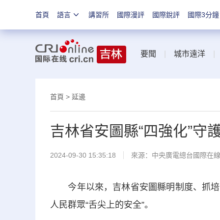
首頁
語言
講習所
國際漫評
國際銳評
國際3分鐘
要聞
|
城市遠洋
首頁
>
延邊
吉林省安圖縣“四強化”守護
2024-09-30 15:35:18
來源：中央廣電總台國際在
今年以來，吉林省安圖縣明制度、抓培訓
人民群眾“舌尖上的安全”。