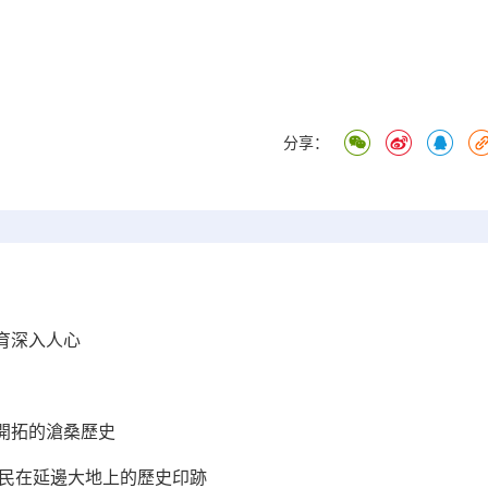
分享：
育深入人心
開拓的滄桑歷史
先民在延邊大地上的歷史印跡