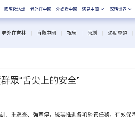
國際微訪談
老外在中國
外媒看中國
遇見中國
深耕世界
|
老外在吉林
|
直觀中國
|
視頻
|
原創
|
熱點專題
群眾“舌尖上的安全”
線
、重巡查、強宣傳，統籌推進各項監管任務，有效保