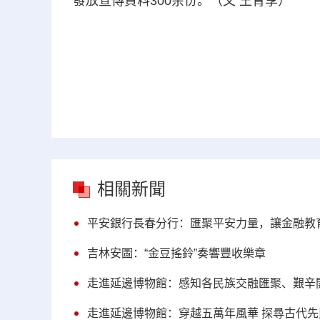
發放宣傳資料300余份。（文 王青享）
相關新聞
平安銀行長春分行：匯聚平安力量，讓金融教
吉林安圖：“金豆搖鈴”奏響豐收樂章
走進延邊博物館：感知各民族交融匯聚、艱辛
走進延邊博物館：穿越五萬年風華 探尋古代