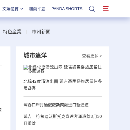
文娛體育
樓蘭平臺
PANDA SHORTS
站內搜索
|
特色産業
|
市州新聞
城市遠洋
查看更多 >
北緯42度清涼出圈 延吉憑民俗旅居留住多
國遊客
琿春口岸打通俄羅斯肉類進口新通道
障
延吉—符拉迪沃斯托克直達客運班線3月30
日重啟