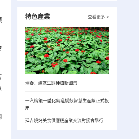
特色産業
查看更多 >
預
管
兩
琿春：繪就生態種植新圖景
患
一汽鑄鍛一體化鑄造橋殼智慧生産線正式投
産
關
延吉燒烤美食供應鏈産業交流對接會舉行
，