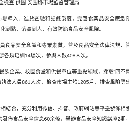
全檢查 供圖 安圖縣市場監督管理局
場準入、進貨查驗和記錄製度，完善食藥品安全應急
作細化到點、落實到人，有效防範食品安全風險。
食品安全意識和專業素質，普及食品安全法律法規、
各類培訓14場次，參與人數408人次。
飲企業、校園食堂和供餐單位等重點領域，採取“四不
執法人員861人次，檢查市場主體1205戶，排查風險隱
相結合，充分利用微信、抖音、政府網站等平臺發佈相
共發佈食品安全信息60余條，舉辦食品安全知識講座2期