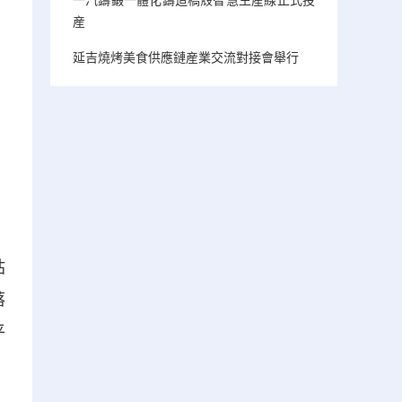
産
延吉燒烤美食供應鏈産業交流對接會舉行
站
落
平