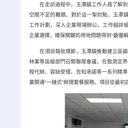
在走訪過程中，玉潭鎮工作人員了解到該
空間不足的難題。對於這一掣肘點，玉潭鎮
工作計劃，深入企業現場辦公。工作組詳細
企業選擇，確保關鍵的用地問題得到“最優解
在項目報批環節，玉潭鎮推動建立區鎮兩
林業等區級部門召開聯席會議，在勘測定界
程代辦、容缺受理、告知承諾等一系列精準
業開通“一鏈式”辦理套餐服務。項目從最初謀