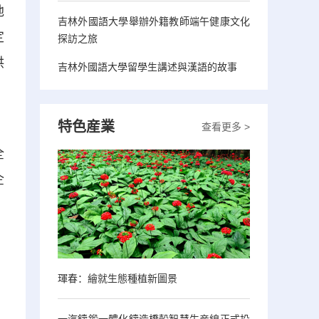
地
吉林外國語大學舉辦外籍教師端午健康文化
定
探訪之旅
供
吉林外國語大學留學生講述與漢語的故事
特色産業
查看更多 >
、
全
企
琿春：繪就生態種植新圖景
一汽鑄鍛一體化鑄造橋殼智慧生産線正式投