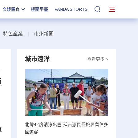
文娛體育
樓蘭平臺
PANDA SHORTS
站內搜索
|
特色産業
|
市州新聞
城市遠洋
查看更多 >
境
北緯42度清涼出圈 延吉憑民俗旅居留住多
聚
國遊客