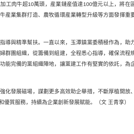
肉牛超10萬頭，産業鏈産值達100億元以上，將在
牛産業集群打造、農牧循環産業轉型升級等方面發揮重
導與精準幫扶。一直以來，玉潭鎮黨委積極作為，助
婦群團組織，從籌備到組建，全程悉心指導，確保流程
功能完備的黨組織陣地，讓黨建工作有堅實的依託，為
化發展磁場，謀劃更多高效助企舉措，不斷厚植開放
和優質服務，持續為企業創新發展賦能。（文 王青享）