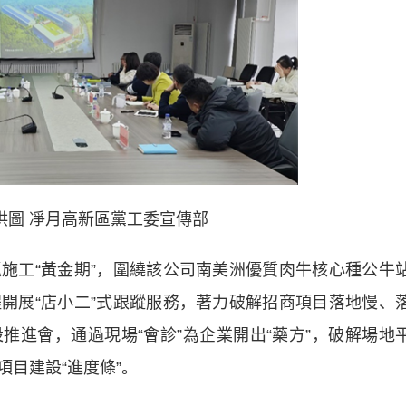
供圖 凈月高新區黨工委宣傳部
工“黃金期”，圍繞該公司南美洲優質肉牛核心種公牛
開展“店小二”式跟蹤服務，著力破解招商項目落地慢、
推進會，通過現場“會診”為企業開出“藥方”，破解場地
目建設“進度條”。