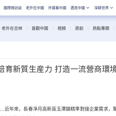
國際微訪談
老外在中國
外媒看中國
遇見中國
深耕世界
|
老外在吉林
|
直觀中國
|
視頻
|
原創
|
熱點專題
培育新質生産力 打造一流營商環
線
近年來，長春凈月高新區玉潭鎮精準對接企業需求，