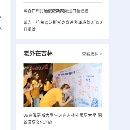
琿春口岸打通俄羅斯肉類進口新通道
高
延吉—符拉迪沃斯托克直達客運班線3月30
胚
日重啟
老外在吉林
查看更多 >
85名俄羅斯大學生走進吉林外國語大學 開
啟漢語文化之旅