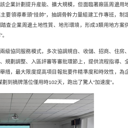
企業計劃提升産能、擴大規模，但面臨著廠區周邊用
主要領導牽頭“挂帥”，抽調骨幹力量組建工作專班，制
踏查企業周邊土地性質、地形環境，形成3類用地方案
”。
級協同服務模式，多次協調規自、收儲、招商、住房
、規劃調整、入區評審等審批環節上，提供流程指導、
舉措，最大限度提高項目報批要件精準度和時效性，為
劃到摘牌落位僅用時102天，跑出了驚人“加速度”。