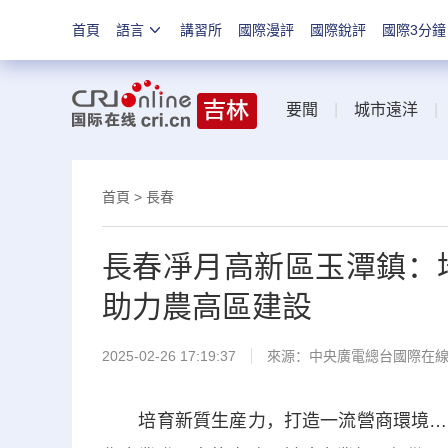
首頁
語言
講習所
國際漫評
國際銳評
國際3分鐘
要聞
|
城市遠洋
首頁
>
長春
長春凈月高新區玉潭鎮：
助力農高區建設
2025-02-26 17:19:37
來源：中央廣電總台國際在
培育新質生産力，打造一流營商環境……