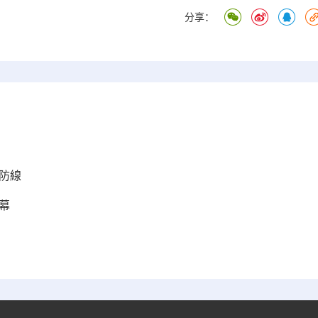
分享：
防線
幕