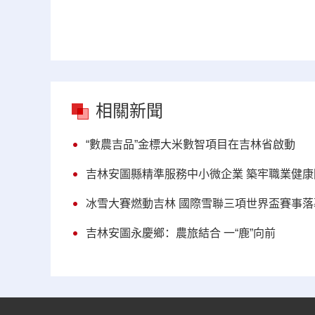
相關新聞
“數農吉品”金標大米數智項目在吉林省啟動
吉林安圖縣精準服務中小微企業 築牢職業健康
冰雪大賽燃動吉林 國際雪聯三項世界盃賽事落
吉林安圖永慶鄉：農旅結合 一“鹿”向前