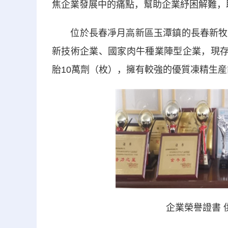
焦企業發展中的痛點，幫助企業紓困解難，
位於長春凈月高新區玉潭鎮的長春新牧科
新技術企業、國家肉牛種業陣型企業，現存
胎10萬劑（枚），擁有較強的優質凍精生
企業榮譽證書 